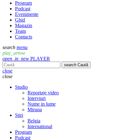
Program
Podcast
Evenimente
Ghid
Magazin
Team
Contacts
search
menu
play_arrow
open_in_new
PLAYER
search
Caută
close
close
Studio
Reportaje video
Interviuri
Nume in lume
Miruna
Stiri
Belgia
International
Program
Podcast