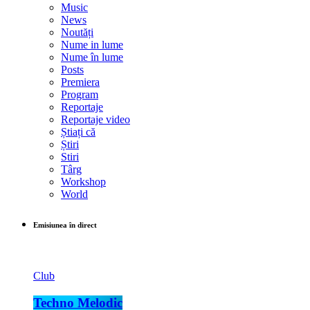
Music
News
Noutăți
Nume in lume
Nume în lume
Posts
Premiera
Program
Reportaje
Reportaje video
Știați că
Știri
Stiri
Târg
Workshop
World
Emisiunea în direct
Club
Techno Melodic