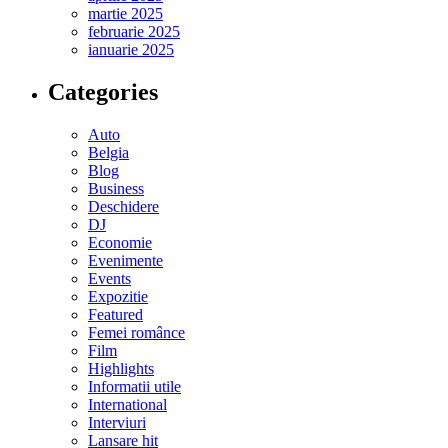
martie 2025
februarie 2025
ianuarie 2025
Categories
Auto
Belgia
Blog
Business
Deschidere
DJ
Economie
Evenimente
Events
Expozitie
Featured
Femei românce
Film
Highlights
Informatii utile
International
Interviuri
Lansare hit