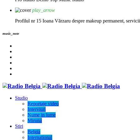
play_arrow
Profilul nr 15 Ioana Vărzaru despre makeup permanent, servicii fi
music_note
Studio
Reportaje video
Interviuri
Nume in lume
Miruna
Stiri
Belgia
International