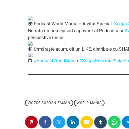
Podcast World Mania – Invitat Special:
Sergiu
Nu rata un nou episod captivant al Podcastului
#
perspective unice.
Urmărește acum, dă un LIKE, distribuie cu SH
#PodcastWorldMani
a
#SergiuSenciu
c
#LikeSh
VICTOR-BOGDAN ZAMAN
WORLD MANIA
email