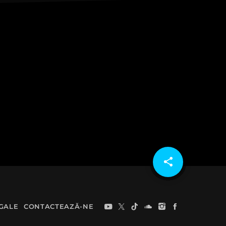
share
email
GALE
CONTACTEAZĂ-NE