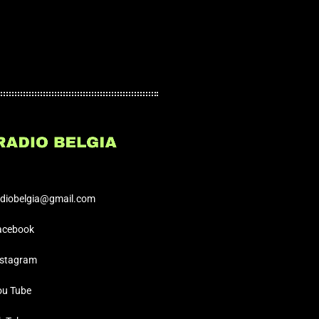
adiobelgia@gmail.com
acebook
nstagram
ou Tube