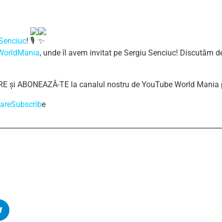
 Senciuc
!
WorldMania
, unde îl avem invitat pe Sergiu Senciuc! Discutăm des
ARE și ABONEAZĂ-TE la canalul nostru de YouTube World Mania 
areSubscrib
e