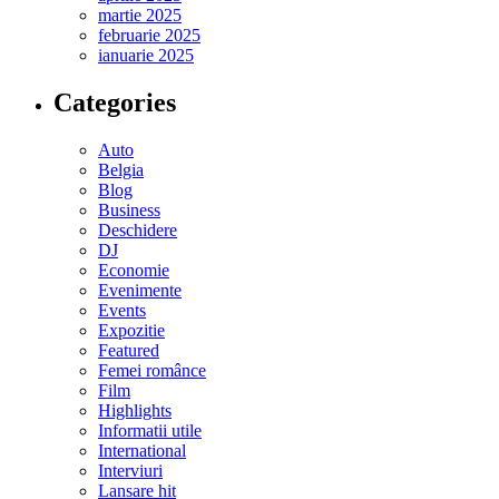
martie 2025
februarie 2025
ianuarie 2025
Categories
Auto
Belgia
Blog
Business
Deschidere
DJ
Economie
Evenimente
Events
Expozitie
Featured
Femei românce
Film
Highlights
Informatii utile
International
Interviuri
Lansare hit