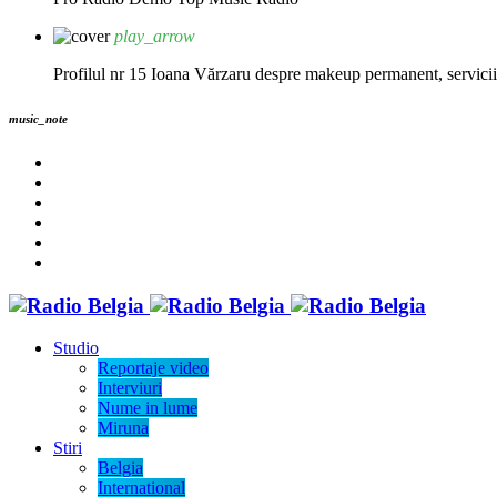
play_arrow
Profilul nr 15 Ioana Vărzaru despre makeup permanent, servicii fi
music_note
Studio
Reportaje video
Interviuri
Nume in lume
Miruna
Stiri
Belgia
International