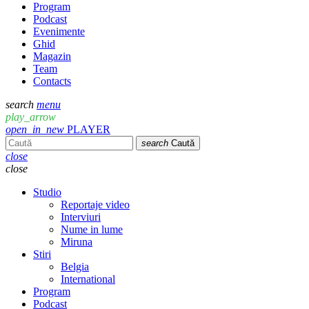
Program
Podcast
Evenimente
Ghid
Magazin
Team
Contacts
search
menu
play_arrow
open_in_new
PLAYER
search
Caută
close
close
Studio
Reportaje video
Interviuri
Nume in lume
Miruna
Stiri
Belgia
International
Program
Podcast