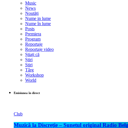
Music
News
Noutăți
Nume in lume
Nume în lume
Posts
Premiera
Program
Reportaje
Reportaje video
Știați că
Știri
Stiri
Târg
Workshop
World
Emisiunea în direct
Club
Muzică la Discreție – Sunetul original Radio Belg