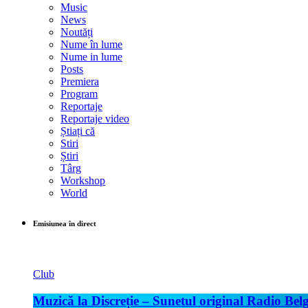
Music
News
Noutăți
Nume în lume
Nume in lume
Posts
Premiera
Program
Reportaje
Reportaje video
Știați că
Stiri
Știri
Târg
Workshop
World
Emisiunea în direct
Club
Muzică la Discreție – Sunetul original Radio Belg