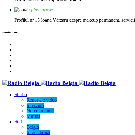
play_arrow
Profilul nr 15 Ioana Vărzaru despre makeup permanent, servicii fi
music_note
Studio
Reportaje video
Interviuri
Nume in lume
Miruna
Stiri
Belgia
International