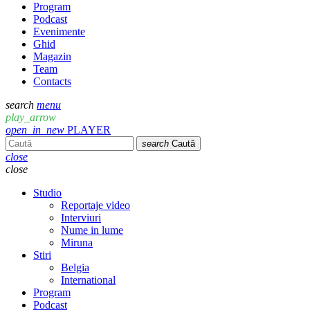
Program
Podcast
Evenimente
Ghid
Magazin
Team
Contacts
search
menu
play_arrow
open_in_new
PLAYER
search
Caută
close
close
Studio
Reportaje video
Interviuri
Nume in lume
Miruna
Stiri
Belgia
International
Program
Podcast