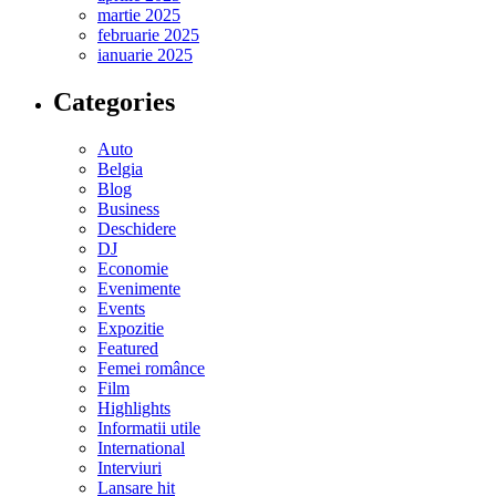
martie 2025
februarie 2025
ianuarie 2025
Categories
Auto
Belgia
Blog
Business
Deschidere
DJ
Economie
Evenimente
Events
Expozitie
Featured
Femei românce
Film
Highlights
Informatii utile
International
Interviuri
Lansare hit