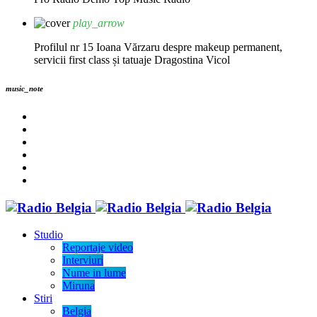
play_arrow
Profilul nr 15 Ioana Vărzaru despre makeup permanent,
servicii first class și tatuaje
Dragostina Vicol
music_note
Studio
Reportaje video
Interviuri
Nume in lume
Miruna
Stiri
Belgia