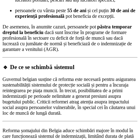
persoanele cu vârsta peste
55 de ani
și cel puțin
30 de ani de
experiență profesională
pot beneficia de excepții.
De asemenea, în anumite cazuri, persoanele pot
păstra temporar
dreptul la beneficiu
dacă sunt înscrise în programe de formare
profesională în sectoare cu deficit de forță de muncă sau dacă
lucrează cu jumătate de normă și beneficiază de o indemnizație de
garantare a venitului (AGR).
🔹
De ce se schimbă sistemul
Guvernul belgian susține că reforma este necesară pentru asigurarea
sustenabilității sistemului de protecție socială și pentru a încuraja
reintegrarea pe piața muncii. În trecut, posibilitatea de a primi
indemnizații pe perioade nelimitate a generat presiuni asupra
bugetului public. Criticii reformei atrag atenția asupra impactului
social asupra persoanelor vulnerabile, în special cei în căutarea unui
loc de muncă de lungă durată.
Reforma șomajului din Belgia aduce schimbări majore în modul în
care funcționează sistemul de indemnizații, limitând durata de plată