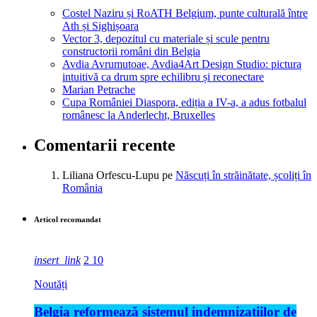
Costel Naziru și RoATH Belgium, punte culturală între
Ath și Sighișoara
Vector 3, depozitul cu materiale și scule pentru
constructorii români din Belgia
Avdia Avrumutoae, Avdia4Art Design Studio: pictura
intuitivă ca drum spre echilibru și reconectare
Marian Petrache
Cupa României Diaspora, ediția a IV-a, a adus fotbalul
românesc la Anderlecht, Bruxelles
Comentarii recente
Liliana Orfescu-Lupu
pe
Născuți în străinătate, școliți în
România
Articol recomandat
insert_link
2
10
Noutăți
Belgia reformează sistemul indemnizațiilor de