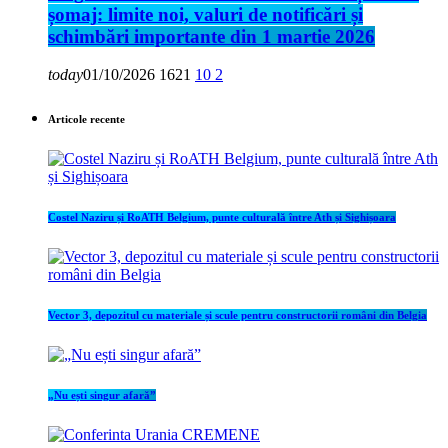
șomaj: limite noi, valuri de notificări și
schimbări importante din 1 martie 2026
today
01/10/2026
1621
10
2
Articole recente
Costel Naziru și RoATH Belgium, punte culturală între Ath și Sighișoara
Vector 3, depozitul cu materiale și scule pentru constructorii români din Belgia
„Nu ești singur afară”