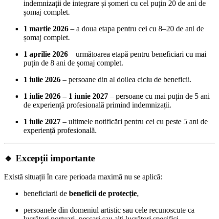
indemnizații de integrare și șomeri cu cel puțin 20 de ani de
șomaj complet.
1 martie 2026
– a doua etapa pentru cei cu 8–20 de ani de
șomaj complet.
1 aprilie 2026
– următoarea etapă pentru beneficiari cu mai
puțin de 8 ani de șomaj complet.
1 iulie 2026
– persoane din al doilea ciclu de beneficii.
1 iulie 2026 – 1 iunie 2027
– persoane cu mai puțin de 5 ani
de experiență profesională primind indemnizații.
1 iulie 2027
– ultimele notificări pentru cei cu peste 5 ani de
experiență profesională.
🔹
Excepții importante
Există situații în care perioada maximă nu se aplică:
beneficiarii de
beneficii de protecție
,
persoanele din domeniul artistic sau cele recunoscute ca
lucrători portuari, pescari sau alți lucrători specifici,