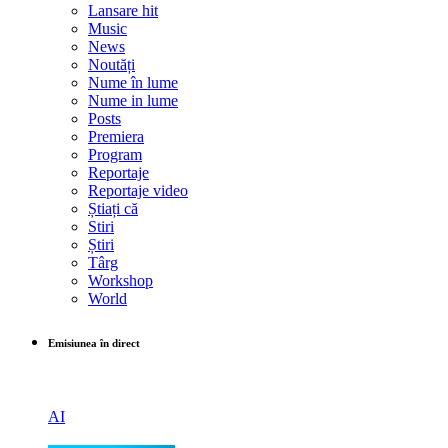
Lansare hit
Music
News
Noutăți
Nume în lume
Nume in lume
Posts
Premiera
Program
Reportaje
Reportaje video
Știați că
Stiri
Știri
Târg
Workshop
World
Emisiunea în direct
AI