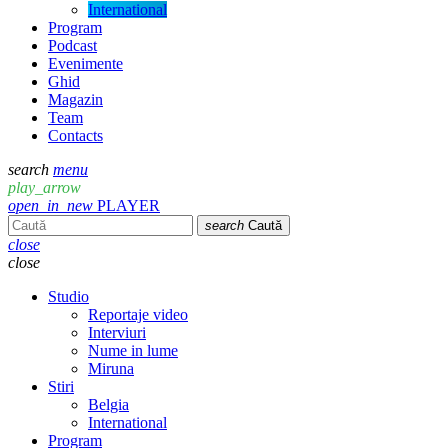
International
Program
Podcast
Evenimente
Ghid
Magazin
Team
Contacts
search
menu
play_arrow
open_in_new
PLAYER
search
Caută
close
close
Studio
Reportaje video
Interviuri
Nume in lume
Miruna
Stiri
Belgia
International
Program