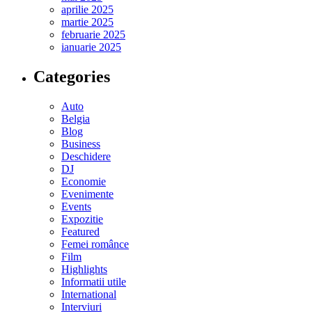
aprilie 2025
martie 2025
februarie 2025
ianuarie 2025
Categories
Auto
Belgia
Blog
Business
Deschidere
DJ
Economie
Evenimente
Events
Expozitie
Featured
Femei românce
Film
Highlights
Informatii utile
International
Interviuri