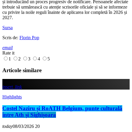
și introducând un proces progresiv de notificare. Persoanele afectate
trebuie să urmărească cu atenție scrisorile oficiale și să se informeze
cu privire la noile reguli înainte de aplicarea lor completă în 2026 și
2027.
Sursa
Scris de:
Florin Pop
email
Rate it
1
2
3
4
5
Articole similare
insert_link
Highlights
Costel Naziru și RoATH Belgium, punte culturală
între Ath și Sighișoara
today
08/03/2026
20