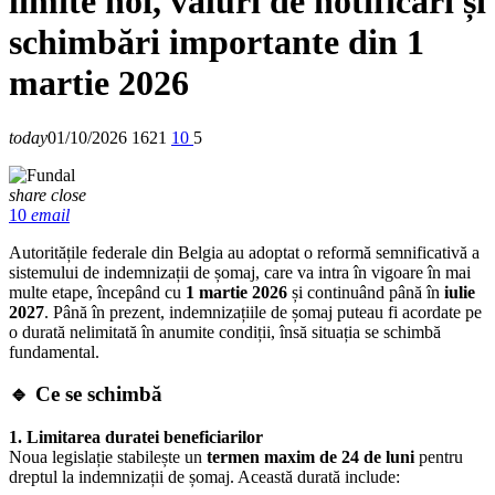
limite noi, valuri de notificări și
schimbări importante din 1
martie 2026
today
01/10/2026
1621
10
5
share
close
10
email
Autoritățile federale din Belgia au adoptat o reformă semnificativă a
sistemului de indemnizații de șomaj, care va intra în vigoare în mai
multe etape, începând cu
1 martie 2026
și continuând până în
iulie
2027
. Până în prezent, indemnizațiile de șomaj puteau fi acordate pe
o durată nelimitată în anumite condiții, însă situația se schimbă
fundamental.
🔹
Ce se schimbă
1. Limitarea duratei beneficiarilor
Noua legislație stabilește un
termen maxim de 24 de luni
pentru
dreptul la indemnizații de șomaj. Această durată include: