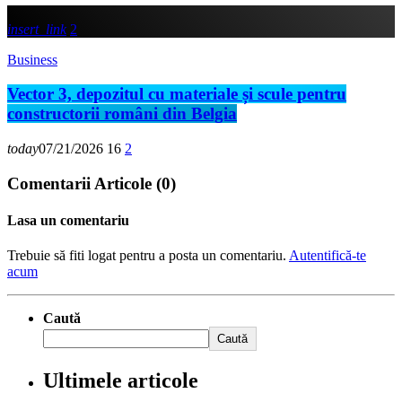
insert_link
2
Business
Vector 3, depozitul cu materiale și scule pentru
constructorii români din Belgia
today
07/21/2026
16
2
Comentarii Articole (0)
Lasa un comentariu
Trebuie să fiti logat pentru a posta un comentariu.
Autentifică-te
acum
Caută
Caută
Ultimele articole