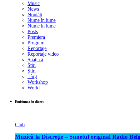
Music
News
Noutăți
Nume în lume
Nume in lume
Posts
Premiera
Program
Reportaje
Reportaje video
Știați că
Stiri
Știri
Târg
Workshop
World
Emisiunea în direct
Club
Muzică la Discreție – Sunetul original Radio Belg