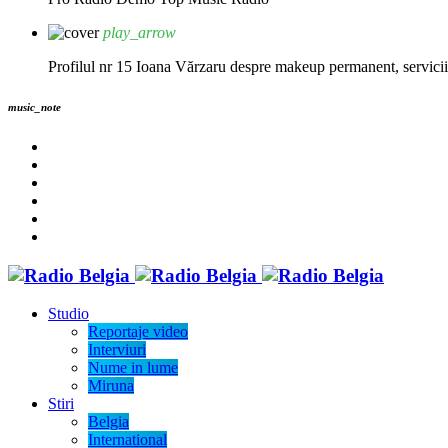
play_arrow
Profilul nr 15 Ioana Vărzaru despre makeup permanent, servicii fi
music_note
Studio
Reportaje video
Interviuri
Nume in lume
Miruna
Stiri
Belgia
International