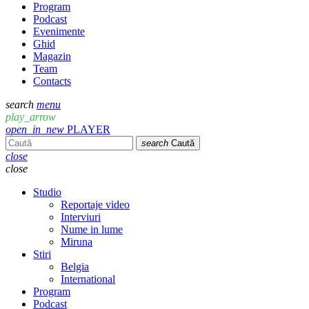
Program
Podcast
Evenimente
Ghid
Magazin
Team
Contacts
search
menu
play_arrow
open_in_new
PLAYER
search
Caută
close
close
Studio
Reportaje video
Interviuri
Nume in lume
Miruna
Stiri
Belgia
International
Program
Podcast