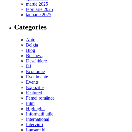
martie 2025
februarie 2025
ianuarie 2025
Categories
Auto
Belgia
Blog
Business
Deschidere
DJ
Economie
Evenimente
Events
Expozitie
Featured
Femei românce
Film
Highlights
Informatii utile
International
Interviuri
Lansare hit