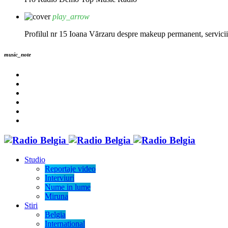
play_arrow
Profilul nr 15 Ioana Vărzaru despre makeup permanent, servicii fi
music_note
Studio
Reportaje video
Interviuri
Nume in lume
Miruna
Stiri
Belgia
International