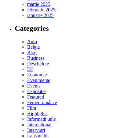
martie 2025
februarie 2025
ianuarie 2025
Categories
Auto
Belgia
Blog
Business
Deschidere
DJ
Economie
Evenimente
Events
Expozitie
Featured
Femei românce
Film
Highlights
Informatii utile
International
Interviuri
Lansare hit