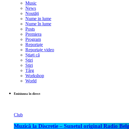
Music
News
Noutăți
Nume in lume
Nume în lume
Posts
Premiera
Program
Reportaje
Reportaje video
Știați că
Știri
Stiri
Târg
Workshop
World
Emisiunea în direct
Club
Muzică la Discreție – Sunetul original Radio Belg