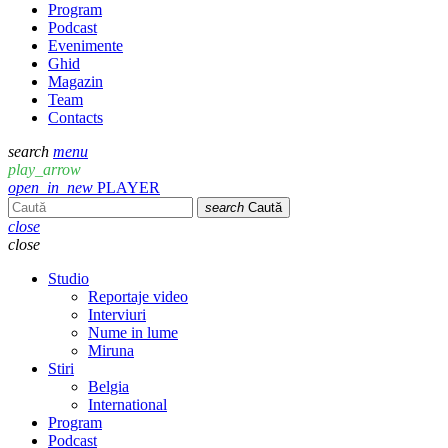
Program
Podcast
Evenimente
Ghid
Magazin
Team
Contacts
search
menu
play_arrow
open_in_new
PLAYER
search
Caută
close
close
Studio
Reportaje video
Interviuri
Nume in lume
Miruna
Stiri
Belgia
International
Program
Podcast