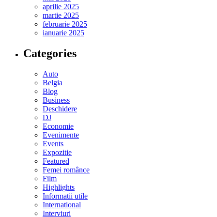
aprilie 2025
martie 2025
februarie 2025
ianuarie 2025
Categories
Auto
Belgia
Blog
Business
Deschidere
DJ
Economie
Evenimente
Events
Expozitie
Featured
Femei românce
Film
Highlights
Informatii utile
International
Interviuri