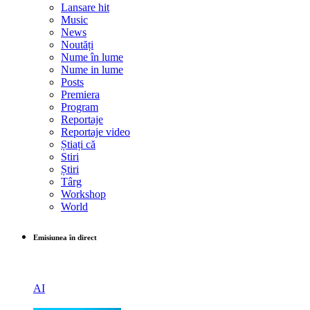
Lansare hit
Music
News
Noutăți
Nume în lume
Nume in lume
Posts
Premiera
Program
Reportaje
Reportaje video
Știați că
Stiri
Știri
Târg
Workshop
World
Emisiunea în direct
AI