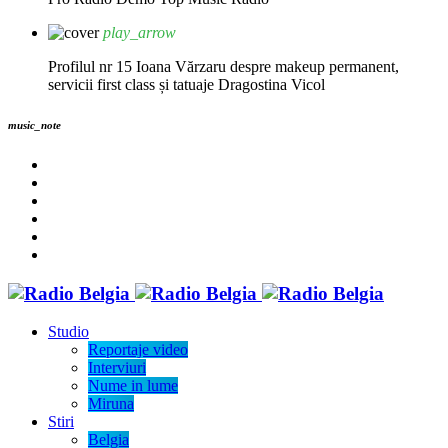
play_arrow
Profilul nr 15 Ioana Vărzaru despre makeup permanent,
servicii first class și tatuaje
Dragostina Vicol
music_note
Studio
Reportaje video
Interviuri
Nume in lume
Miruna
Stiri
Belgia