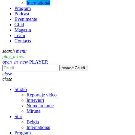
International
Program
Podcast
Evenimente
Ghid
Magazin
Team
Contacts
search
menu
play_arrow
open_in_new
PLAYER
search
Caută
close
close
Studio
Reportaje video
Interviuri
Nume in lume
Miruna
Stiri
Belgia
International
Program