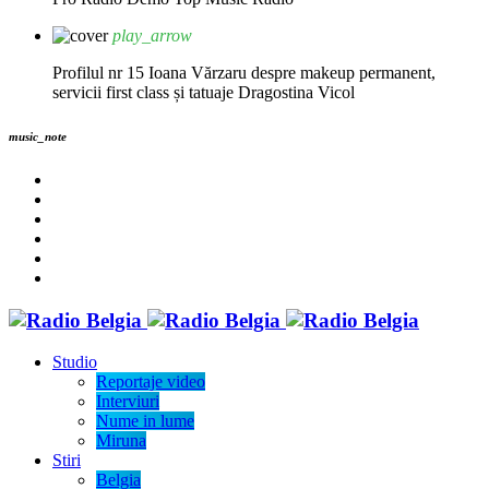
play_arrow
Profilul nr 15 Ioana Vărzaru despre makeup permanent,
servicii first class și tatuaje
Dragostina Vicol
music_note
Studio
Reportaje video
Interviuri
Nume in lume
Miruna
Stiri
Belgia