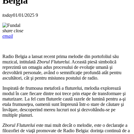
Belgia
today
01/01/2025
9
share
close
email
Radio Belgia a lansat recent prima melodie din portofoliul său
muzical, intitulată
Zborul Fluturelui
. Această piesă simbolică
reprezintă un omagiu adus procesului de evoluţie umană şi
dezvoltării personale, având o semnificaţie profundă atât pentru
ascultători, cât şi pentru misiunea postului de radio.
Inspirată de frumoasa metaforă a fluturelui, melodia explorează
modul în care fiecare dintre noi trece prin etape de transformare şi
maturizare. La fel cum fluturele caută razele de lumină pentru a-şi
etala frumuseţea, oamenii sunt împreună într-o stare de căutare şi
învăţare, descoperind mereu lucruri noi şi dezvoltându-se pe
multiple planuri.
Zborul Fluturelui
este mai mult decât o melodie, este o declaraţie a
filozofiei de viaţă promovate de Radio Belgia: dorinţa continuă de a