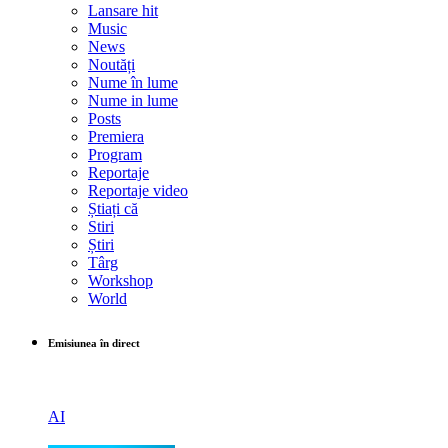
Lansare hit
Music
News
Noutăți
Nume în lume
Nume in lume
Posts
Premiera
Program
Reportaje
Reportaje video
Știați că
Stiri
Știri
Târg
Workshop
World
Emisiunea în direct
AI