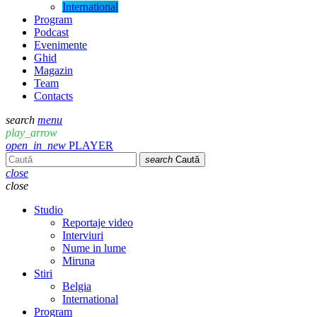
International
Program
Podcast
Evenimente
Ghid
Magazin
Team
Contacts
search
menu
play_arrow
open_in_new
PLAYER
search
Caută
close
close
Studio
Reportaje video
Interviuri
Nume in lume
Miruna
Stiri
Belgia
International
Program