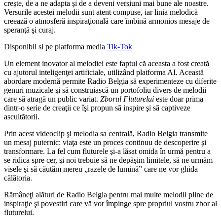
creşte, de a ne adapta şi de a deveni versiuni mai bune ale noastre.
Versurile acestei melodii sunt atent compuse, iar linia melodică
creează o atmosferă inspiraţională care îmbină armonios mesaje de
speranţă şi curaj.
Disponibil si pe platforma media
Tik-Tok
Un element inovator al melodiei este faptul că aceasta a fost creată
cu ajutorul inteligenţei artificiale, utilizând platforma AI. Această
abordare modernă permite Radio Belgia să experimenteze cu diferite
genuri muzicale şi să construiască un portofoliu divers de melodii
care să atragă un public variat.
Zborul Fluturelui
este doar prima
dintr-o serie de creaţii ce îşi propun să inspire şi să captiveze
ascultătorii.
Prin acest videoclip şi melodia sa centrală, Radio Belgia transmite
un mesaj puternic: viaţa este un proces continuu de descoperire şi
transformare. La fel cum fluturele şi-a lăsat omida în urmă pentru a
se ridica spre cer, şi noi trebuie să ne depăşim limitele, să ne urmăm
visele şi să căutăm mereu „razele de lumină” care ne vor ghida
călătoria.
Rămâneţi alături de Radio Belgia pentru mai multe melodii pline de
inspiraţie şi povestiri care vă vor împinge spre propriul vostru zbor al
fluturelui.