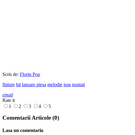
Scris de:
Florin Pop
fluture
hit
lansare piesa
melodie
nou
noutati
email
Rate it
1
2
3
4
5
Comentarii Articole (0)
Lasa un comentariu