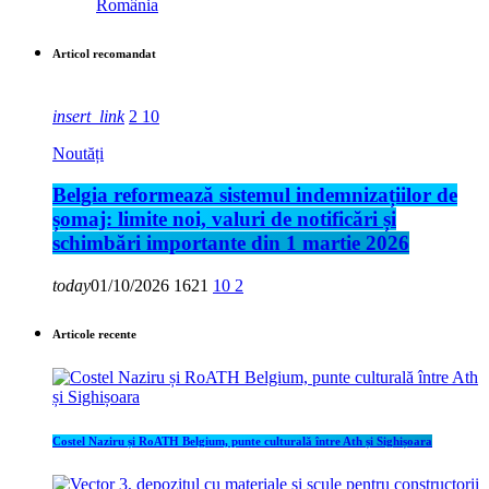
România
Articol recomandat
insert_link
2
10
Noutăți
Belgia reformează sistemul indemnizațiilor de
șomaj: limite noi, valuri de notificări și
schimbări importante din 1 martie 2026
today
01/10/2026
1621
10
2
Articole recente
Costel Naziru și RoATH Belgium, punte culturală între Ath și Sighișoara