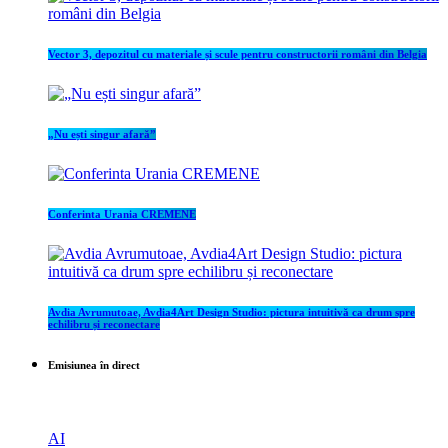
Vector 3, depozitul cu materiale și scule pentru constructorii români din Belgia
„Nu ești singur afară”
Conferinta Urania CREMENE
Avdia Avrumutoae, Avdia4Art Design Studio: pictura intuitivă ca drum spre
echilibru și reconectare
Emisiunea în direct
AI