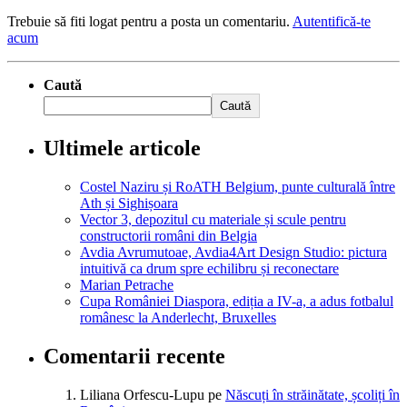
Trebuie să fiti logat pentru a posta un comentariu.
Autentifică-te
acum
Caută
Caută
Ultimele articole
Costel Naziru și RoATH Belgium, punte culturală între
Ath și Sighișoara
Vector 3, depozitul cu materiale și scule pentru
constructorii români din Belgia
Avdia Avrumutoae, Avdia4Art Design Studio: pictura
intuitivă ca drum spre echilibru și reconectare
Marian Petrache
Cupa României Diaspora, ediția a IV-a, a adus fotbalul
românesc la Anderlecht, Bruxelles
Comentarii recente
Liliana Orfescu-Lupu
pe
Născuți în străinătate, școliți în