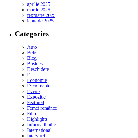
aprilie 2025
martie 2025
februarie 2025
ianuarie 2025
Categories
Auto
Belgia
Blog
Business
Deschidere
DJ
Economie
Evenimente
Events
Expozitie
Featured
Femei românce
Film
Highlights
Informatii utile
International
Interviuri