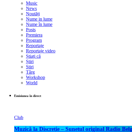
Music
News
Noutăți
Nume in lume
Nume în lume
Posts
Premiera
Program
Reportaje
Reportaje video
Știați că
Știri
Stiri
Târg
Workshop
World
Emisiunea în direct
Club
Muzică la Discreție – Sunetul original Radio Belg