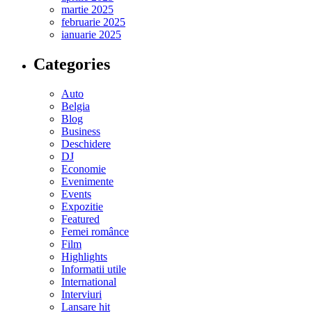
martie 2025
februarie 2025
ianuarie 2025
Categories
Auto
Belgia
Blog
Business
Deschidere
DJ
Economie
Evenimente
Events
Expozitie
Featured
Femei românce
Film
Highlights
Informatii utile
International
Interviuri
Lansare hit