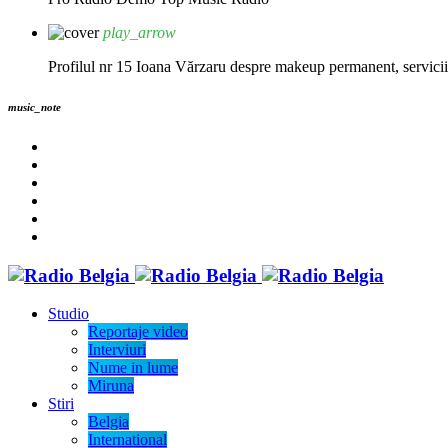
play_arrow
Profilul nr 15 Ioana Vărzaru despre makeup permanent, servicii fi
music_note
Studio
Reportaje video
Interviuri
Nume in lume
Miruna
Stiri
Belgia
International