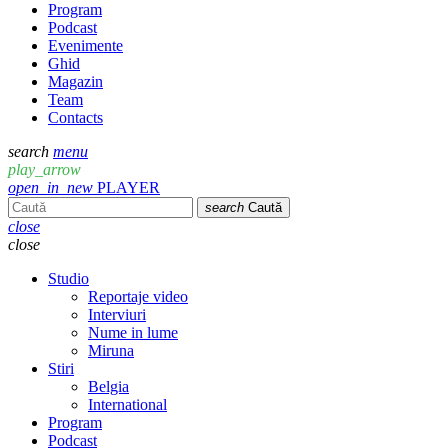
Program
Podcast
Evenimente
Ghid
Magazin
Team
Contacts
search
menu
play_arrow
open_in_new
PLAYER
search
Caută
close
close
Studio
Reportaje video
Interviuri
Nume in lume
Miruna
Stiri
Belgia
International
Program
Podcast