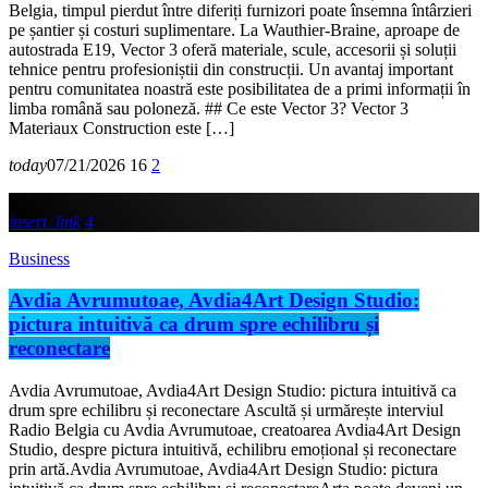
Belgia, timpul pierdut între diferiți furnizori poate însemna întârzieri
pe șantier și costuri suplimentare. La Wauthier-Braine, aproape de
autostrada E19, Vector 3 oferă materiale, scule, accesorii și soluții
tehnice pentru profesioniștii din construcții. Un avantaj important
pentru comunitatea noastră este posibilitatea de a primi informații în
limba română sau poloneză. ## Ce este Vector 3? Vector 3
Materiaux Construction este […]
today
07/21/2026
16
2
insert_link
4
Business
Avdia Avrumutoae, Avdia4Art Design Studio:
pictura intuitivă ca drum spre echilibru și
reconectare
Avdia Avrumutoae, Avdia4Art Design Studio: pictura intuitivă ca
drum spre echilibru și reconectare Ascultă și urmărește interviul
Radio Belgia cu Avdia Avrumutoae, creatoarea Avdia4Art Design
Studio, despre pictura intuitivă, echilibru emoțional și reconectare
prin artă.Avdia Avrumutoae, Avdia4Art Design Studio: pictura