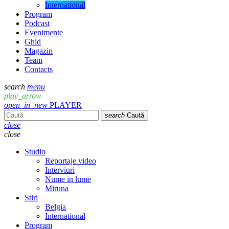
International
Program
Podcast
Evenimente
Ghid
Magazin
Team
Contacts
search
menu
play_arrow
open_in_new
PLAYER
search
Caută
close
close
Studio
Reportaje video
Interviuri
Nume in lume
Miruna
Stiri
Belgia
International
Program