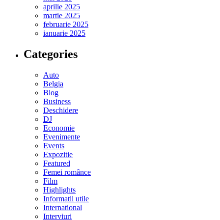
aprilie 2025
martie 2025
februarie 2025
ianuarie 2025
Categories
Auto
Belgia
Blog
Business
Deschidere
DJ
Economie
Evenimente
Events
Expozitie
Featured
Femei românce
Film
Highlights
Informatii utile
International
Interviuri