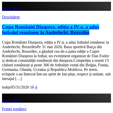
insert_link
4
Deschidere
Cupa României Diaspora, ediția a IV-a, a adus
fotbalul românesc la Anderlecht, Bruxelles
Cupa României Diaspora, ediția a IV-a, a adus fotbalul românesc la
Anderlecht, BruxellesPe 31 mai 2026, Baza sportivă Barça din
Anderlecht, Bruxelles, a găzduit cea de-a patra ediție a Cupei
României Diaspora la fotbal, un eveniment organizat de Dan Fodor
și dedicat comunității românești din diaspora.Competiția a reunit 15
cluburi românești și peste 300 de fotbaliști veniți din Belgia, Franța,
Germania, Olanda, Ucraina și Republica Moldova. Pe teren,
echipele s-au întrecut într-un spirit de fair-play, respect și unitate, sub
mesajul […]
today
05/31/2026
16
4
insert_link
3
Femei românce