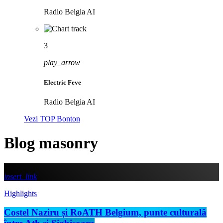
Radio Belgia AI
3
play_arrow
Electric Feve
Radio Belgia AI
Vezi TOP Bonton
Blog masonry
insert_link
Highlights
Costel Naziru și RoATH Belgium, punte culturală