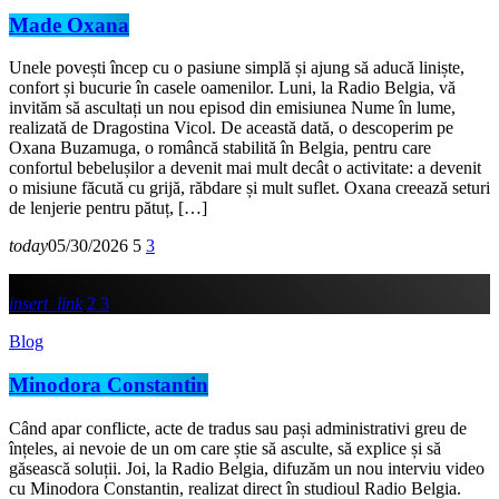
Made Oxana
Unele povești încep cu o pasiune simplă și ajung să aducă liniște,
confort și bucurie în casele oamenilor. Luni, la Radio Belgia, vă
invităm să ascultați un nou episod din emisiunea Nume în lume,
realizată de Dragostina Vicol. De această dată, o descoperim pe
Oxana Buzamuga, o româncă stabilită în Belgia, pentru care
confortul bebelușilor a devenit mai mult decât o activitate: a devenit
o misiune făcută cu grijă, răbdare și mult suflet. Oxana creează seturi
de lenjerie pentru pătuț, […]
today
05/30/2026
5
3
insert_link
2
3
Blog
Minodora Constantin
Când apar conflicte, acte de tradus sau pași administrativi greu de
înțeles, ai nevoie de un om care știe să asculte, să explice și să
găsească soluții. Joi, la Radio Belgia, difuzăm un nou interviu video
cu Minodora Constantin, realizat direct în studioul Radio Belgia.