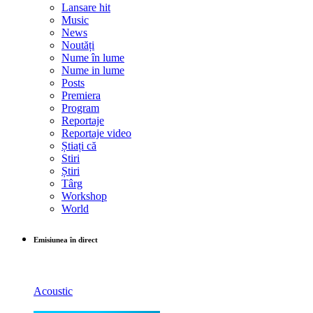
Lansare hit
Music
News
Noutăți
Nume în lume
Nume in lume
Posts
Premiera
Program
Reportaje
Reportaje video
Știați că
Stiri
Știri
Târg
Workshop
World
Emisiunea în direct
Acoustic