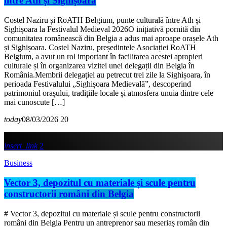
între Ath și Sighișoara
Costel Naziru și RoATH Belgium, punte culturală între Ath și
Sighișoara la Festivalul Medieval 2026O inițiativă pornită din
comunitatea românească din Belgia a adus mai aproape orașele Ath
și Sighișoara. Costel Naziru, președintele Asociației RoATH
Belgium, a avut un rol important în facilitarea acestei apropieri
culturale și în organizarea vizitei unei delegații din Belgia în
România.Membrii delegației au petrecut trei zile la Sighișoara, în
perioada Festivalului „Sighișoara Medievală”, descoperind
patrimoniul orașului, tradițiile locale și atmosfera unuia dintre cele
mai cunoscute […]
today
08/03/2026
20
insert_link
2
Business
Vector 3, depozitul cu materiale și scule pentru
constructorii români din Belgia
# Vector 3, depozitul cu materiale și scule pentru constructorii
români din Belgia Pentru un antreprenor sau meseriaș român din