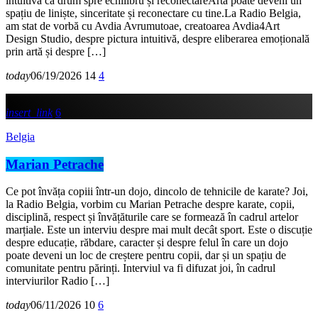
intuitivă ca drum spre echilibru și reconectareArta poate deveni un
spațiu de liniște, sinceritate și reconectare cu tine.La Radio Belgia,
am stat de vorbă cu Avdia Avrumutoae, creatoarea Avdia4Art
Design Studio, despre pictura intuitivă, despre eliberarea emoțională
prin artă și despre […]
today
06/19/2026
14
4
insert_link
6
Belgia
Marian Petrache
Ce pot învăța copiii într-un dojo, dincolo de tehnicile de karate? Joi,
la Radio Belgia, vorbim cu Marian Petrache despre karate, copii,
disciplină, respect și învățăturile care se formează în cadrul artelor
marțiale. Este un interviu despre mai mult decât sport. Este o discuție
despre educație, răbdare, caracter și despre felul în care un dojo
poate deveni un loc de creștere pentru copii, dar și un spațiu de
comunitate pentru părinți. Interviul va fi difuzat joi, în cadrul
interviurilor Radio […]
today
06/11/2026
10
6