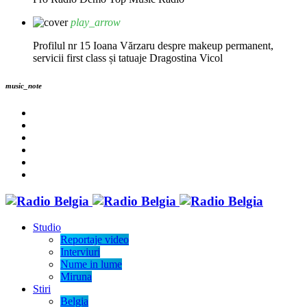
play_arrow
Profilul nr 15 Ioana Vărzaru despre makeup permanent,
servicii first class și tatuaje
Dragostina Vicol
music_note
Studio
Reportaje video
Interviuri
Nume in lume
Miruna
Stiri
Belgia