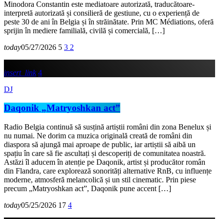
Minodora Constantin este mediatoare autorizată, traducătoare-
interpretă autorizată și consilieră de gestiune, cu o experiență de
peste 30 de ani în Belgia și în străinătate. Prin MC Médiations, oferă
sprijin în mediere familială, civilă și comercială, […]
today
05/27/2026
5
3
2
insert_link
4
DJ
Daqonik „Matryoshkan act”
Radio Belgia continuă să susțină artiștii români din zona Benelux și
nu numai. Ne dorim ca muzica originală creată de români din
diaspora să ajungă mai aproape de public, iar artiștii să aibă un
spațiu în care să fie ascultați și descoperiți de comunitatea noastră.
Astăzi îl aducem în atenție pe Daqonik, artist și producător român
din Flandra, care explorează sonorități alternative RnB, cu influențe
moderne, atmosferă melancolică și un stil cinematic. Prin piese
precum „Matryoshkan act”, Daqonik pune accent […]
today
05/25/2026
17
4