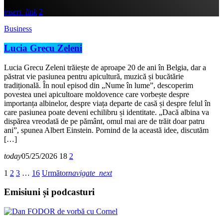
insert_link
2
Business
Lucia Grecu Zeleni
Lucia Grecu Zeleni trăiește de aproape 20 de ani în Belgia, dar a
păstrat vie pasiunea pentru apicultură, muzică și bucătărie
tradițională. În noul episod din „Nume în lume”, descoperim
povestea unei apicultoare moldovence care vorbește despre
importanța albinelor, despre viața departe de casă și despre felul în
care pasiunea poate deveni echilibru și identitate. „Dacă albina va
dispărea vreodată de pe pământ, omul mai are de trăit doar patru
ani”, spunea Albert Einstein. Pornind de la această idee, discutăm
[…]
today
05/25/2026
18
2
1
2
3
…
16
Următor
navigate_next
Emisiuni și podcasturi