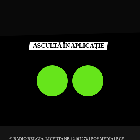
ASCULTĂ ÎN APLICAȚIE
© RADIO BELGIA. LICENTA NR 12107978 | POP MEDIA | BCE