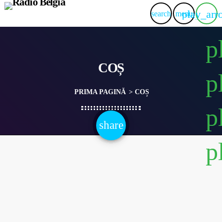
play_arr
search
menu
p
COȘ
p
PRIMA PAGINĂ
> COȘ
p
share
email
p