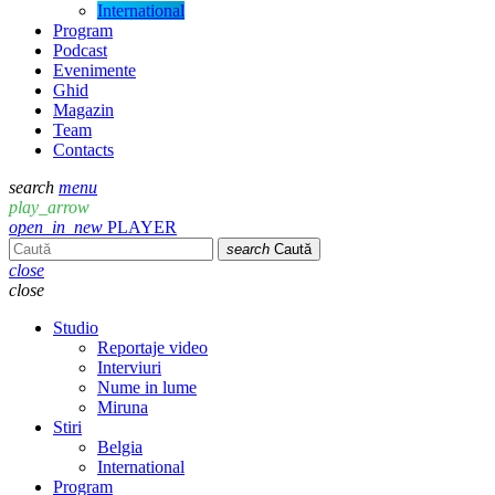
International
Program
Podcast
Evenimente
Ghid
Magazin
Team
Contacts
search
menu
play_arrow
open_in_new
PLAYER
search
Caută
close
close
Studio
Reportaje video
Interviuri
Nume in lume
Miruna
Stiri
Belgia
International
Program