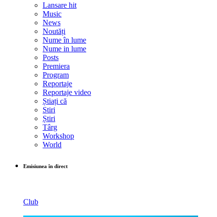
Lansare hit
Music
News
Noutăți
Nume în lume
Nume in lume
Posts
Premiera
Program
Reportaje
Reportaje video
Știați că
Stiri
Știri
Târg
Workshop
World
Emisiunea în direct
Club