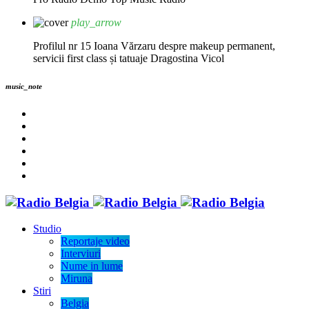
play_arrow
Profilul nr 15 Ioana Vărzaru despre makeup permanent,
servicii first class și tatuaje
Dragostina Vicol
music_note
Studio
Reportaje video
Interviuri
Nume in lume
Miruna
Stiri
Belgia