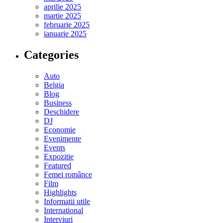
aprilie 2025
martie 2025
februarie 2025
ianuarie 2025
Categories
Auto
Belgia
Blog
Business
Deschidere
DJ
Economie
Evenimente
Events
Expozitie
Featured
Femei românce
Film
Highlights
Informatii utile
International
Interviuri