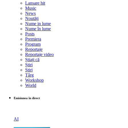
Lansare hit
Music
News
Noutăți
Nume in lume
Nume în lume
Posts
Premiera
Program
Reportaje
Reportaje video
Știați că
Știri
Stiri
Târg
Workshop
World
Emisiunea în direct
AI