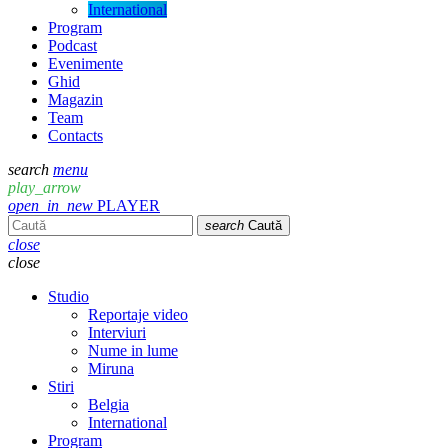
International
Program
Podcast
Evenimente
Ghid
Magazin
Team
Contacts
search
menu
play_arrow
open_in_new
PLAYER
search
Caută
close
close
Studio
Reportaje video
Interviuri
Nume in lume
Miruna
Stiri
Belgia
International
Program