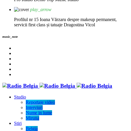
play_arrow
Profilul nr 15 Ioana Vărzaru despre makeup permanent,
servicii first class și tatuaje
Dragostina Vicol
music_note
Studio
Reportaje video
Interviuri
Nume in lume
Miruna
Stiri
Belgia