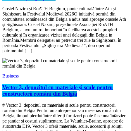
Costel Naziru și RoATH Belgium, punte culturală între Ath și
Sighișoara la Festivalul Medieval 2026O inițiativă pornită din
comunitatea românească din Belgia a adus mai aproape orașele Ath
și Sighișoara. Costel Naziru, președintele Asociației RoATH
Belgium, a avut un rol important în facilitarea acestei apropieri
culturale și în organizarea vizitei unei delegații din Belgia în
România.Membrii delegației au petrecut trei zile la Sighișoara, în
perioada Festivalului „Sighișoara Medievală”, descoperind
patrimoniul […]
Business
Vector 3, depozitul cu materiale și scule pentru
constructorii români din Belgia
# Vector 3, depozitul cu materiale și scule pentru constructorii
români din Belgia Pentru un antreprenor sau meseriaș român din
Belgia, timpul pierdut între diferiți furnizori poate însemna întârzieri
pe șantier și costuri suplimentare. La Wauthier-Braine, aproape de
autostrada E19, Vector 3 oferă materiale, scule, accesorii și soluții