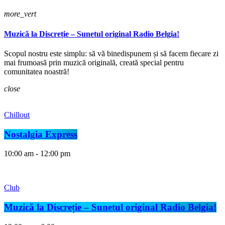
more_vert
Muzică la Discreție – Sunetul original Radio Belgia!
Scopul nostru este simplu: să vă binedispunem și să facem fiecare zi
mai frumoasă prin muzică originală, creată special pentru
comunitatea noastră!
close
Chillout
Nostalgia Express
10:00 am - 12:00 pm
Club
Muzică la Discreție – Sunetul original Radio Belgia!