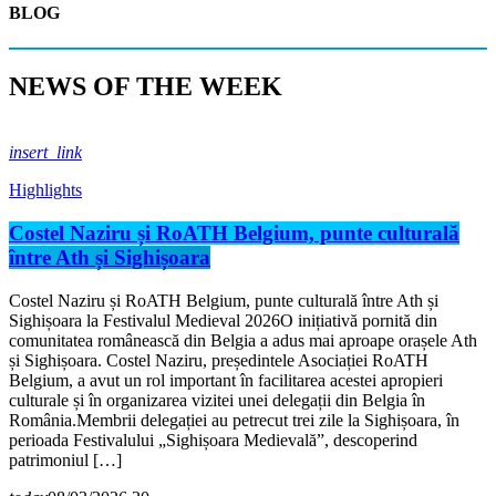
BLOG
N
E
W
S
O
F
T
H
E
W
E
E
K
insert_link
Highlights
Costel Naziru și RoATH Belgium, punte culturală
între Ath și Sighișoara
Costel Naziru și RoATH Belgium, punte culturală între Ath și
Sighișoara la Festivalul Medieval 2026O inițiativă pornită din
comunitatea românească din Belgia a adus mai aproape orașele Ath
și Sighișoara. Costel Naziru, președintele Asociației RoATH
Belgium, a avut un rol important în facilitarea acestei apropieri
culturale și în organizarea vizitei unei delegații din Belgia în
România.Membrii delegației au petrecut trei zile la Sighișoara, în
perioada Festivalului „Sighișoara Medievală”, descoperind
patrimoniul […]