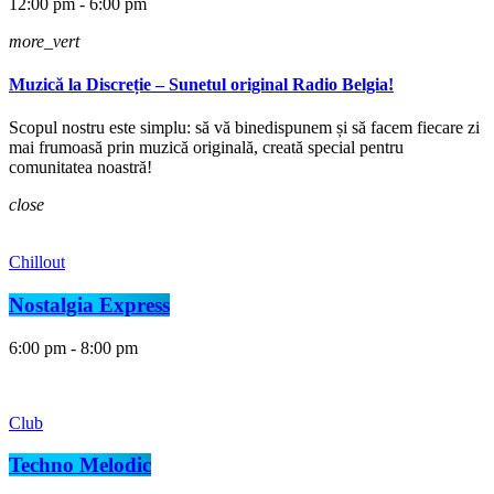
12:00 pm - 6:00 pm
more_vert
Muzică la Discreție – Sunetul original Radio Belgia!
Scopul nostru este simplu: să vă binedispunem și să facem fiecare zi
mai frumoasă prin muzică originală, creată special pentru
comunitatea noastră!
close
Chillout
Nostalgia Express
6:00 pm - 8:00 pm
Club
Techno Melodic