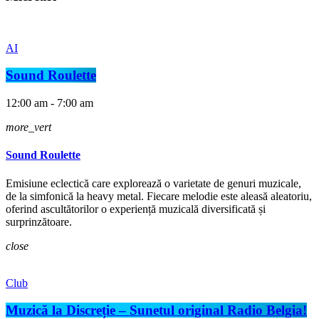
AI
Sound Roulette
12:00 am - 7:00 am
more_vert
Sound Roulette
Emisiune eclectică care explorează o varietate de genuri muzicale,
de la simfonică la heavy metal. Fiecare melodie este aleasă aleatoriu,
oferind ascultătorilor o experiență muzicală diversificată și
surprinzătoare.
close
Club
Muzică la Discreție – Sunetul original Radio Belgia!