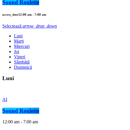
Sound Roulette
access_time
12:00 am - 7:00 am
Selectează
arrow_drop_down
Luni
Marți
Miercuri
Joi
Vineri
Sâmbătă
Duminică
Luni
AI
Sound Roulette
12:00 am - 7:00 am