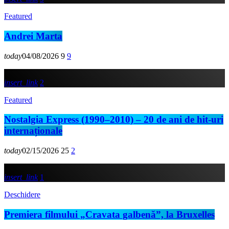
Featured
Andrei Marta
today
04/08/2026
9
9
insert_link
2
Featured
Nostalgia Express (1990–2010) – 20 de ani de hit-uri
internaționale
today
02/15/2026
25
2
insert_link
1
Deschidere
Premiera filmului „Cravata galbenă”, la Bruxelles