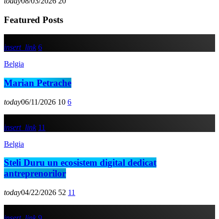
today
08/03/2026
20
Featured Posts
insert_link
6
Belgia
Marian Petrache
today
06/11/2026
10
6
insert_link
11
Belgia
Steli Duru un ecosistem digital dedicat
antreprenorilor
today
04/22/2026
52
11
insert_link
9