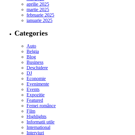
aprilie 2025
martie 2025
februarie 2025
ianuarie 2025
Categories
Auto
Belgia
Blog
Business
Deschidere
DJ
Economie
Evenimente
Events
Expozitie
Featured
Femei românce
Film
Highlights
Informatii utile
International
Interviuri