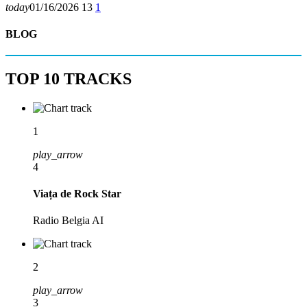
today
01/16/2026
13
1
BLOG
T
O
P
1
0
T
R
A
C
K
S
1
play_arrow
4
Viața de Rock Star
Radio Belgia AI
2
play_arrow
3