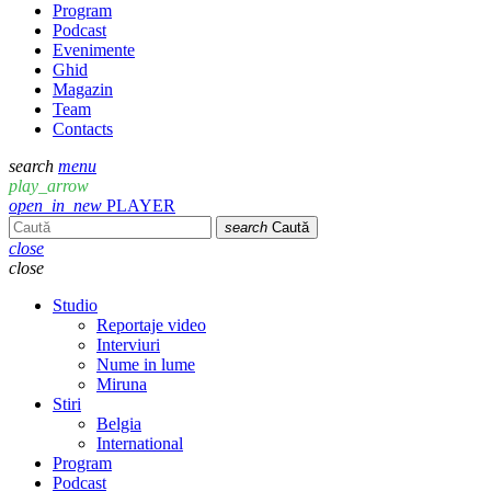
Program
Podcast
Evenimente
Ghid
Magazin
Team
Contacts
search
menu
play_arrow
open_in_new
PLAYER
search
Caută
close
close
Studio
Reportaje video
Interviuri
Nume in lume
Miruna
Stiri
Belgia
International
Program
Podcast