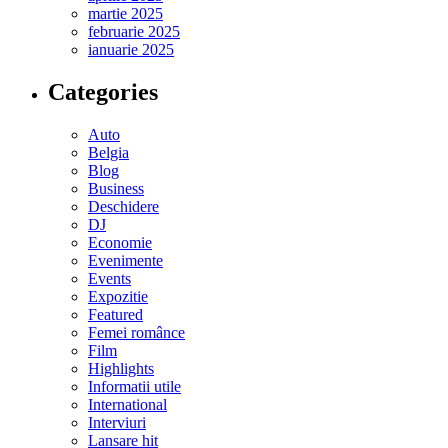
martie 2025
februarie 2025
ianuarie 2025
Categories
Auto
Belgia
Blog
Business
Deschidere
DJ
Economie
Evenimente
Events
Expozitie
Featured
Femei românce
Film
Highlights
Informatii utile
International
Interviuri
Lansare hit