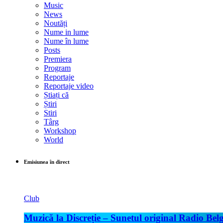
Music
News
Noutăți
Nume in lume
Nume în lume
Posts
Premiera
Program
Reportaje
Reportaje video
Știați că
Știri
Stiri
Târg
Workshop
World
Emisiunea în direct
Club
Muzică la Discreție – Sunetul original Radio Belg