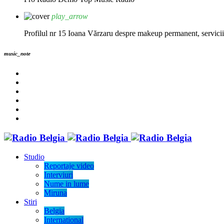
play_arrow
Profilul nr 15 Ioana Vărzaru despre makeup permanent, servicii fi
music_note
Studio
Reportaje video
Interviuri
Nume in lume
Miruna
Stiri
Belgia
International