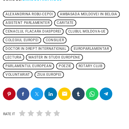
ALEXANDRINA ROBU-CEPOI
AMBASADA MOLDOVEI IN BELGIA
ASISTENT PARLAMENTER
CARITATE
CENACLUL FLACARA DIASPOREI
CLUBUL MOLDOVA-UE
COLEGIUL EUROPEI
CONSILIER
DOCTOR IN DREPT INTERNATIONAL
EUROPARLAMENTAR
LECTURA
MASTER IN STUDII EUROPENE
PARLAMENTUL EUROPEAN
POEZIE
ROTARY CLUB
VOLUNTARIAT
ZIUA EUROPEI
email
RATE IT