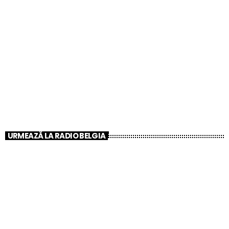
CLUB
Muzică la Discreție – Sunetul original Radio
Belgia!
11:00 AM - 7:00 PM
Muzică la Discreție – Sunetul original Radio
Belgia!
URMEAZĂ LA RADIO BELGIA