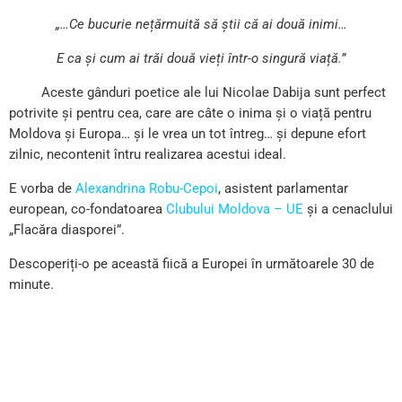
„…Ce bucurie nețărmuită să știi că ai două inimi…
E ca și cum ai trăi două vieți într-o singură viață.”
Aceste gânduri poetice ale lui Nicolae Dabija sunt perfect
potrivite și pentru cea, care are câte o inima și o viață pentru
Moldova și Europa… și le vrea un tot întreg… și depune efort
zilnic, necontenit întru realizarea acestui ideal.
E vorba de
Alexandrina Robu-Cepoi
, asistent parlamentar
european, co-fondatoarea
Clubului Moldova – UE
și a cenaclului
„Flacăra diasporei”.
Descoperiți-o pe această fiică a Europei în următoarele 30 de
minute.