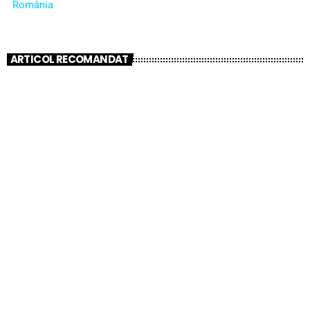
România
ARTICOL RECOMANDAT
insert_link