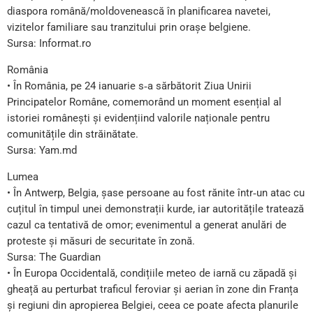
diaspora română/moldovenească în planificarea navetei,
vizitelor familiare sau tranzitului prin orașe belgiene.
Sursa: Informat.ro
România
• În România, pe 24 ianuarie s‑a sărbătorit Ziua Unirii
Principatelor Române, comemorând un moment esențial al
istoriei românești și evidențiind valorile naționale pentru
comunitățile din străinătate.
Sursa: Yam.md
Lumea
• În Antwerp, Belgia, șase persoane au fost rănite într‑un atac cu
cuțitul în timpul unei demonstrații kurde, iar autoritățile tratează
cazul ca tentativă de omor; evenimentul a generat anulări de
proteste și măsuri de securitate în zonă.
Sursa: The Guardian
• În Europa Occidentală, condițiile meteo de iarnă cu zăpadă și
gheață au perturbat traficul feroviar și aerian în zone din Franța
și regiuni din apropierea Belgiei, ceea ce poate afecta planurile