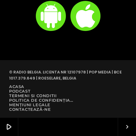
© RADIO BELGIA. LICENTA NR 12107978 | POP MEDIA | BCE
1017.379.649 | ROESELARE, BELGIA
ACASA
PODCAST
TERMENI SI CONDITII
POLITICA DE CONFIDENȚIALITATE
MENȚIUNI LEGALE
CONTACTEAZĂ-NE
play_arrow
keyboard_arrow_right