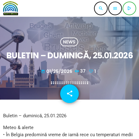
play_arrow
search
menu
NEWS
BULETIN – DUMINICĂ, 25.01.2026
01/25/2026
37
1
today
share
email
1
Buletin – duminică, 25.01.2026
Meteo & alerte
• În Belgia predomină vreme de iarnă rece cu temperaturi medii