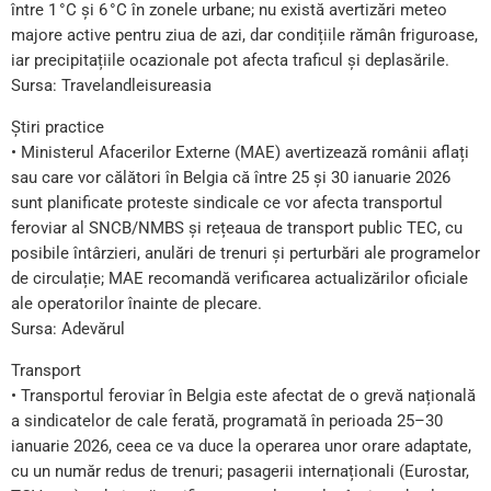
între 1 °C și 6 °C în zonele urbane; nu există avertizări meteo
majore active pentru ziua de azi, dar condițiile rămân friguroase,
iar precipitațiile ocazionale pot afecta traficul și deplasările.
Sursa: Travelandleisureasia
Știri practice
• Ministerul Afacerilor Externe (MAE) avertizează românii aflați
sau care vor călători în Belgia că între 25 și 30 ianuarie 2026
sunt planificate proteste sindicale ce vor afecta transportul
feroviar al SNCB/NMBS și rețeaua de transport public TEC, cu
posibile întârzieri, anulări de trenuri și perturbări ale programelor
de circulație; MAE recomandă verificarea actualizărilor oficiale
ale operatorilor înainte de plecare.
Sursa: Adevărul
Transport
• Transportul feroviar în Belgia este afectat de o grevă națională
a sindicatelor de cale ferată, programată în perioada 25–30
ianuarie 2026, ceea ce va duce la operarea unor orare adaptate,
cu un număr redus de trenuri; pasagerii internaționali (Eurostar,