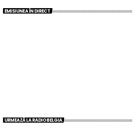
EMISIUNEA ÎN DIRECT
CLUB
Muzică la Discreție – Sunetul original Radio
Belgia!
9:00 AM - 7:00 PM
Muzică la Discreție – Sunetul original Radio
Belgia!
URMEAZĂ LA RADIO BELGIA