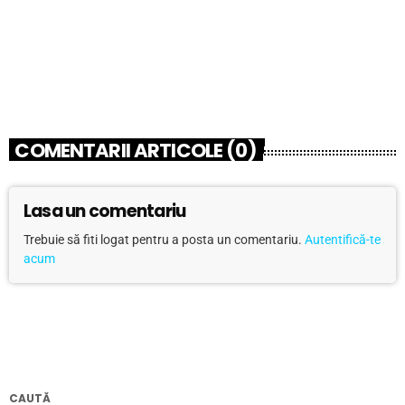
Vector 3, depozitul cu materiale și scule
pentru constructorii români din Belgia
today
07/21/2026
16
2
COMENTARII ARTICOLE (0)
Lasa un comentariu
Trebuie să fiti logat pentru a posta un comentariu.
Autentifică-te
acum
CAUTĂ