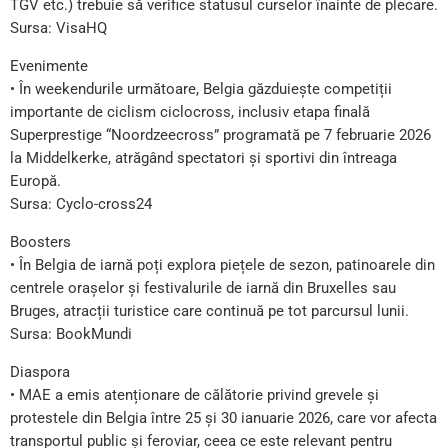
TGV etc.) trebuie să verifice statusul curselor înainte de plecare.
Sursa: VisaHQ
Evenimente
• În weekendurile următoare, Belgia găzduiește competiții
importante de ciclism ciclocross, inclusiv etapa finală
Superprestige “Noordzeecross” programată pe 7 februarie 2026
la Middelkerke, atrăgând spectatori și sportivi din întreaga
Europă.
Sursa: Cyclo-cross24
Boosters
• În Belgia de iarnă poți explora piețele de sezon, patinoarele din
centrele orașelor și festivalurile de iarnă din Bruxelles sau
Bruges, atracții turistice care continuă pe tot parcursul lunii.
Sursa: BookMundi
Diaspora
• MAE a emis atenționare de călătorie privind grevele și
protestele din Belgia între 25 și 30 ianuarie 2026, care vor afecta
transportul public și feroviar, ceea ce este relevant pentru