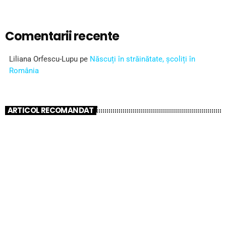
Comentarii recente
Liliana Orfescu-Lupu
pe
Născuți în străinătate, școliți în
România
ARTICOL RECOMANDAT
insert_link