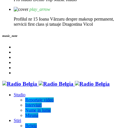
play_arrow
Profilul nr 15 Ioana Vărzaru despre makeup permanent,
servicii first class și tatuaje
Dragostina Vicol
music_note
Studio
Reportaje video
Interviuri
Nume in lume
Miruna
Stiri
Belgia