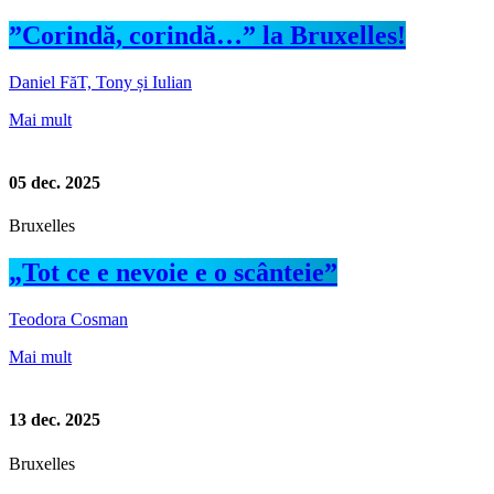
”Corindă, corindă…” la Bruxelles!
Daniel FăT, Tony și Iulian
Mai mult
05
dec. 2025
Bruxelles
„Tot ce e nevoie e o scânteie”
Teodora Cosman
Mai mult
13
dec. 2025
Bruxelles