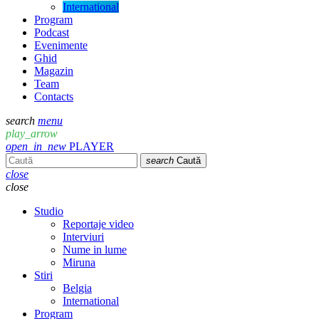
International
Program
Podcast
Evenimente
Ghid
Magazin
Team
Contacts
search
menu
play_arrow
open_in_new
PLAYER
search
Caută
close
close
Studio
Reportaje video
Interviuri
Nume in lume
Miruna
Stiri
Belgia
International
Program