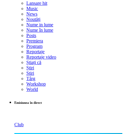
Lansare hit
Music
News
Noutăți
Nume in lume
Nume în lume
Posts
Premiera
Program
Reportaje
Reportaje video
Știați că
Știri
Stiri
Târg
Workshop
World
Emisiunea în direct
Club