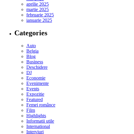
aprilie 2025
martie 2025
februarie 2025
ianuarie 2025
Categories
Auto
Belgia
Blog
Business
Deschidere
DJ
Economie
Evenimente
Events
Expozitie
Featured
Femei românce
Film
Highlights
Informatii utile
International
Interviuri