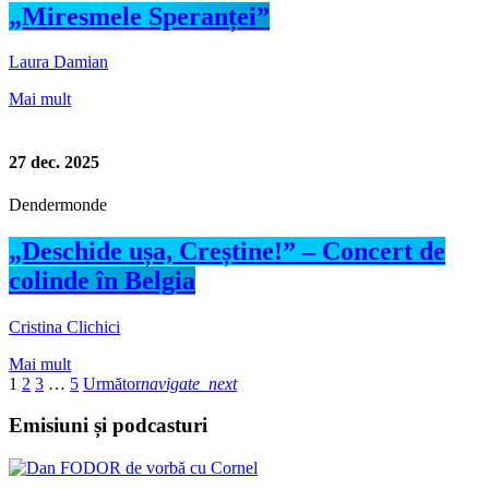
„Miresmele Speranței”
Laura Damian
Mai mult
27
dec. 2025
Dendermonde
„Deschide ușa, Creștine!” – Concert de
colinde în Belgia
Cristina Clichici
Mai mult
1
2
3
…
5
Următor
navigate_next
Emisiuni și podcasturi