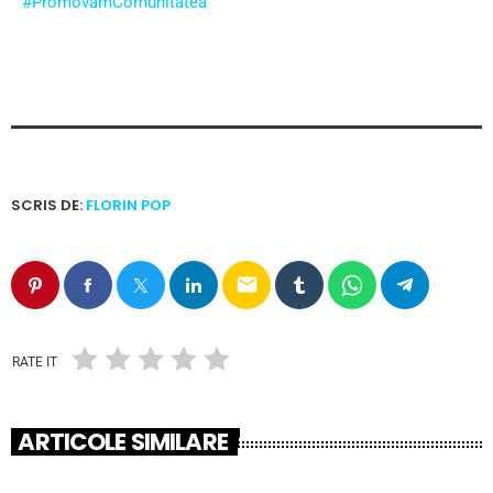
#PromovămComunitatea
SCRIS DE:
FLORIN POP
email
RATE IT
ARTICOLE SIMILARE