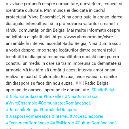
o viziune profundă despre comunitate, conviețuire, respect și
identitate culturală. Prin munca ei dedicată în cadrul
proiectului “Vivre Ensemble”, Nina contribuie la consolidarea
dialogului intercultural și la promovarea valorilor umane în
rândul comunităților din Belgia. Mai multe informații despre
activitatea ei găsiți aici:
https://www.abmnoroc.be/vivre-
ansemble
În interviul acordat Radio Belgia, Nina Dumitrașcu
a vorbit despre: importanța legăturilor dintre oameni rolul
identității în diaspora responsabilitatea socială cum putem
construi un mediu în care să trăim împreună cu demnitate și
armonie Vă invităm să urmăriți acest interviu emoționant
realizat în cadrul Diplomatic Bazaar, unde vocea românilor
din diaspora se face din nou auzită. 🇷🇴 Radio Belgia –
aproape de oameni, aproape de comunitate.
#RadioBelgia
#DiplomaticBazaar
#Bruxelles
#NinaDumitrascu
#VivreEnsemble
#ComunitateaRomânească
#RomâniÎnBelgia
#RomâniÎnDiaspora
#DiasporaRomânească
#Interviu
#VoceaDiasporei
#EvenimentRomânesc
#ABMNoroc
#CulturaRomânească