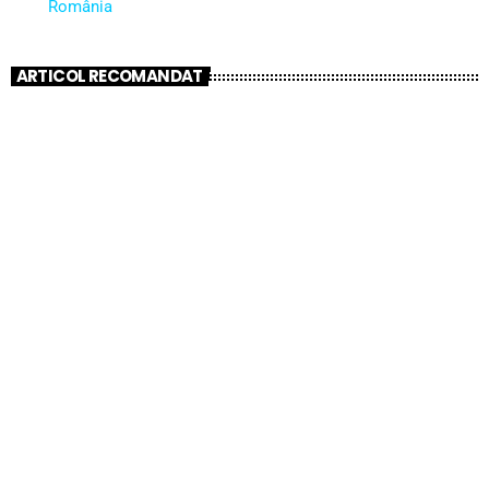
România
ARTICOL RECOMANDAT
insert_link