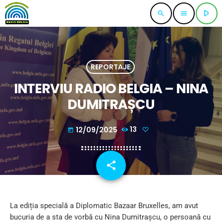
play_arrow
search
menu
REPORTAJE
INTERVIU RADIO BELGIA – NINA
DUMITRAȘCU
12/09/2025
13
today
share
email
La ediția specială a Diplomatic Bazaar Bruxelles, am avut
bucuria de a sta de vorbă cu Nina Dumitrașcu, o persoană cu