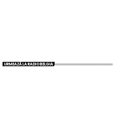
CLUB
Muzică la Discreție – Sunetul original Radio
Belgia!
8:00 PM - 9:00 PM
Muzică la Discreție – Sunetul original Radio
Belgia!
URMEAZĂ LA RADIO BELGIA