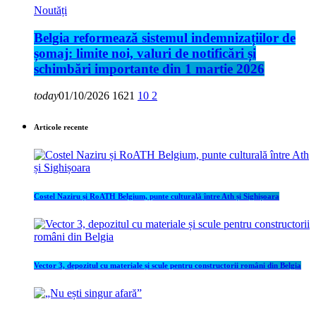
Noutăți
Belgia reformează sistemul indemnizațiilor de
șomaj: limite noi, valuri de notificări și
schimbări importante din 1 martie 2026
today
01/10/2026
1621
10
2
Articole recente
Costel Naziru și RoATH Belgium, punte culturală între Ath și Sighișoara
Vector 3, depozitul cu materiale și scule pentru constructorii români din Belgia