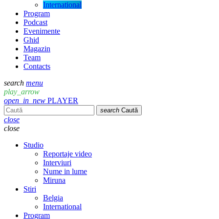
International
Program
Podcast
Evenimente
Ghid
Magazin
Team
Contacts
search
menu
play_arrow
open_in_new
PLAYER
search
Caută
close
close
Studio
Reportaje video
Interviuri
Nume in lume
Miruna
Stiri
Belgia
International
Program