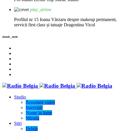
play_arrow
Profilul nr 15 Ioana Vărzaru despre makeup permanent,
servicii first class și tatuaje
Dragostina Vicol
music_note
Studio
Reportaje video
Interviuri
Nume in lume
Miruna
Stiri
Belgia