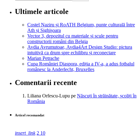
Ultimele articole
Costel Naziru și RoATH Belgium, punte culturală între
Ath și Sighișoara
Vector 3, depozitul cu materiale și scule pentru
constructorii români din Belgia
Avdia Avrumutoae, Avdia4Art Design Studio: pictura
intuitivă ca drum spre echilibru și reconectare
Marian Petrache
Cupa României Diaspora, ediția a IV-a, a adus fotbalul
românesc la Anderlecht, Bruxelles
Comentarii recente
Liliana Orfescu-Lupu
pe
Născuți în străinătate, școliți în
România
Articol recomandat
insert_link
2
10