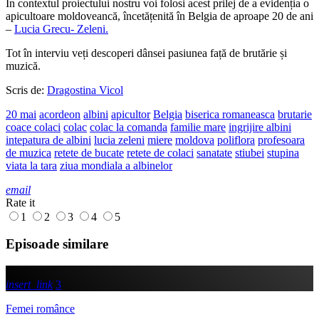
În contextul proiectului nostru voi folosi acest prilej de a evidenția o
apicultoare moldoveancă, încetățenită în Belgia de aproape 20 de ani
–
Lucia Grecu- Zeleni.
Tot în interviu veți descoperi dânsei pasiunea față de brutărie și
muzică.
Scris de:
Dragostina Vicol
20 mai
acordeon
albini
apicultor
Belgia
biserica romaneasca
brutarie
coace colaci
colac
colac la comanda
familie mare
ingrijire albini
intepatura de albini
lucia zeleni
miere
moldova
poliflora
profesoara
de muzica
retete de bucate
retete de colaci
sanatate
stiubei
stupina
viata la tara
ziua mondiala a albinelor
email
Rate it
1
2
3
4
5
Episoade similare
insert_link
3
Femei românce