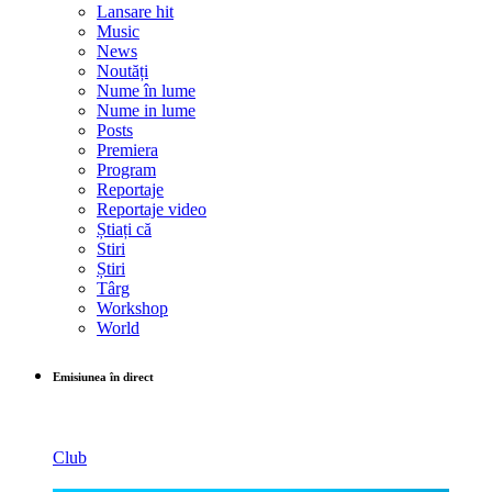
Lansare hit
Music
News
Noutăți
Nume în lume
Nume in lume
Posts
Premiera
Program
Reportaje
Reportaje video
Știați că
Stiri
Știri
Târg
Workshop
World
Emisiunea în direct
Club