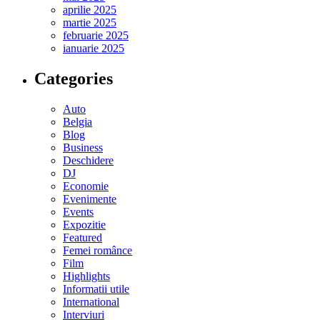
aprilie 2025
martie 2025
februarie 2025
ianuarie 2025
Categories
Auto
Belgia
Blog
Business
Deschidere
DJ
Economie
Evenimente
Events
Expozitie
Featured
Femei românce
Film
Highlights
Informatii utile
International
Interviuri