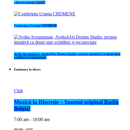
„Nu ești singur afară”
Conferinta Urania CREMENE
Avdia Avrumutoae, Avdia4Art Design Studio: pictura intuitivă ca drum spre
echilibru și reconectare
Emisiunea în direct
Club
Muzică la Discreție – Sunetul original Radio
Belgia!
7:00 am - 10:00 am
more_vert