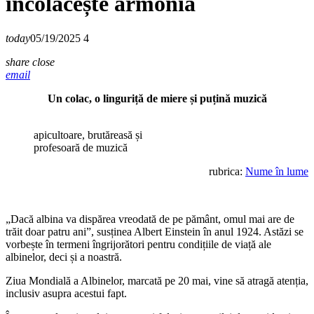
încolăcește armonia
today
05/19/2025
4
share
close
email
Un colac, o linguriță de miere și puțină muzică
apicultoare, brutăreasă și
profesoară de muzică
rubrica:
Nume în lume
„Dacă albina va dispărea vreodată de pe pământ, omul mai are de
trăit doar patru ani”, susținea Albert Einstein în anul 1924. Astăzi se
vorbește în termeni îngrijorători pentru condițiile de viață ale
albinelor, deci și a noastră.
Ziua Mondială a Albinelor, marcată pe 20 mai, vine să atragă atenția,
inclusiv asupra acestui fapt.