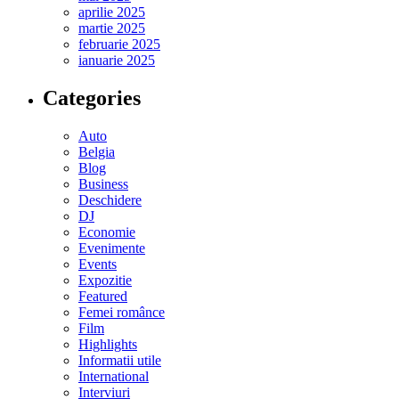
aprilie 2025
martie 2025
februarie 2025
ianuarie 2025
Categories
Auto
Belgia
Blog
Business
Deschidere
DJ
Economie
Evenimente
Events
Expozitie
Featured
Femei românce
Film
Highlights
Informatii utile
International
Interviuri