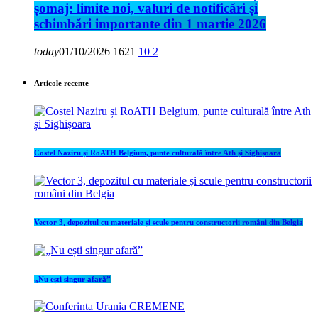
șomaj: limite noi, valuri de notificări și
schimbări importante din 1 martie 2026
today
01/10/2026
1621
10
2
Articole recente
Costel Naziru și RoATH Belgium, punte culturală între Ath și Sighișoara
Vector 3, depozitul cu materiale și scule pentru constructorii români din Belgia
„Nu ești singur afară”