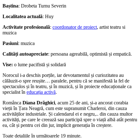
Baștina
: Drobeta Turnu Severin
Localitatea actuală
: Huy
Activitate profesională
:
coordonator de proiect
, artist teatru si
muzica
Pasiuni
: muzica
Calități autoapreciate
: persoana agreabilă, optimistă și empatică.
Vise:
o lume pacifistă și solidară
Norocul i-a deschis porțile, iar devotamentul și curiozitatea au
călăuzit-o spre reușite… paralele, pentru că se manifestă la fel de
spectaculos și în teatru, și în muzică, și în proiecte educaționale ca
specialist în
educația activă
.
Românca
Diana Drăghici
, acum 25 de ani, și-a ancorat corabia
vieții în Țara Neagră, cum este supranumit Charleroi, din cauza
activităților industriale. Și calendarul ei e negru,.. din cauza multor
activități, pe care le creează sau participă spre o viață albă atât pentru
ea, cât și pentru cei din jur, implicit generația în creștere.
Toate detaliile în următoarele 19 minute.