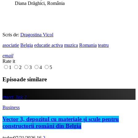
Diana Drăghici, România
Scris de:
Dragostina Vicol
asociatie
Belgia
educatie activa
muzica
Romania
teatru
email
Rate it
1
2
3
4
5
Episoade similare
insert_link
2
Business
Vector 3, depozitul cu materiale și scule pentru
constructorii români din Belgia
today
07/21/2026
16
2