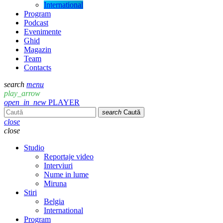
International
Program
Podcast
Evenimente
Ghid
Magazin
Team
Contacts
search
menu
play_arrow
open_in_new
PLAYER
search
Caută
close
close
Studio
Reportaje video
Interviuri
Nume in lume
Miruna
Stiri
Belgia
International
Program