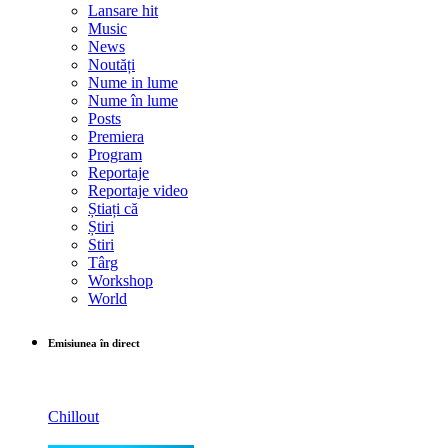
Lansare hit
Music
News
Noutăți
Nume in lume
Nume în lume
Posts
Premiera
Program
Reportaje
Reportaje video
Știați că
Știri
Stiri
Târg
Workshop
World
Emisiunea în direct
Chillout