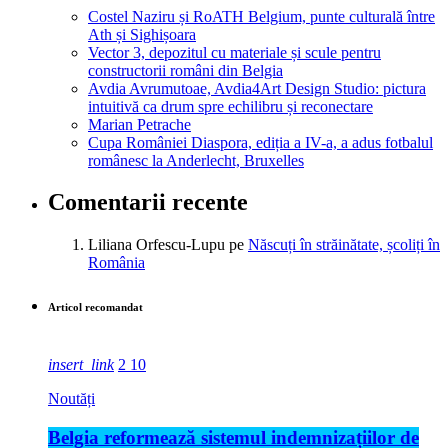
Costel Naziru și RoATH Belgium, punte culturală între
Ath și Sighișoara
Vector 3, depozitul cu materiale și scule pentru
constructorii români din Belgia
Avdia Avrumutoae, Avdia4Art Design Studio: pictura
intuitivă ca drum spre echilibru și reconectare
Marian Petrache
Cupa României Diaspora, ediția a IV-a, a adus fotbalul
românesc la Anderlecht, Bruxelles
Comentarii recente
Liliana Orfescu-Lupu
pe
Născuți în străinătate, școliți în
România
Articol recomandat
insert_link
2
10
Noutăți
Belgia reformează sistemul indemnizațiilor de