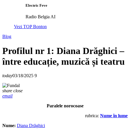
Electric Feve
Radio Belgia AI
Vezi TOP Bonton
Blog
Profilul nr 1: Diana Drăghici –
între educație, muzică și teatru
today
03/18/2025
9
share
close
email
Paralele norocoase
rubrica:
Nume în lume
Nume:
Diana Drăghici