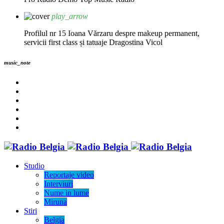
play_arrow
Profilul nr 15 Ioana Vărzaru despre makeup permanent,
servicii first class și tatuaje
Dragostina Vicol
music_note
Studio
Reportaje video
Interviuri
Nume in lume
Miruna
Stiri
Belgia