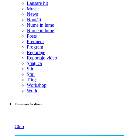
Lansare hit
Music
News
Noutăți
Nume în lume
Nume in lume
Posts
Premiera
Program
Reportaje
Reportaje video
Știați că
Stiri
Știri
Târg
Workshop
World
Emisiunea în direct
Club