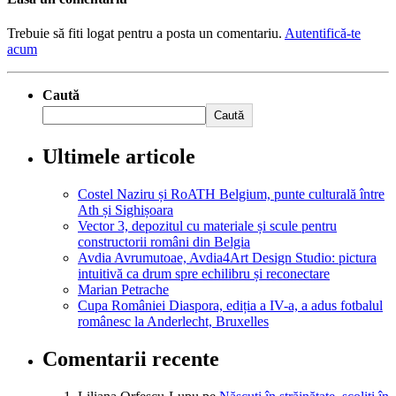
Trebuie să fiti logat pentru a posta un comentariu.
Autentifică-te
acum
Caută
Caută
Ultimele articole
Costel Naziru și RoATH Belgium, punte culturală între
Ath și Sighișoara
Vector 3, depozitul cu materiale și scule pentru
constructorii români din Belgia
Avdia Avrumutoae, Avdia4Art Design Studio: pictura
intuitivă ca drum spre echilibru și reconectare
Marian Petrache
Cupa României Diaspora, ediția a IV-a, a adus fotbalul
românesc la Anderlecht, Bruxelles
Comentarii recente