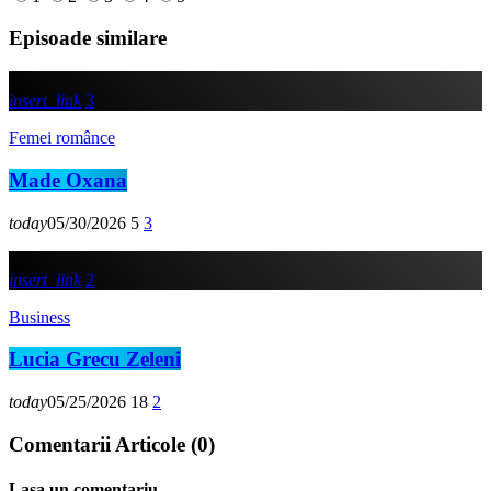
Episoade similare
insert_link
3
Femei românce
Made Oxana
today
05/30/2026
5
3
insert_link
2
Business
Lucia Grecu Zeleni
today
05/25/2026
18
2
Comentarii Articole (0)
Lasa un comentariu