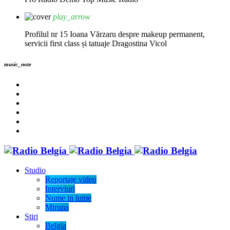
play_arrow
Profilul nr 15 Ioana Vărzaru despre makeup permanent,
servicii first class și tatuaje
Dragostina Vicol
music_note
Studio
Reportaje video
Interviuri
Nume in lume
Miruna
Stiri
Belgia