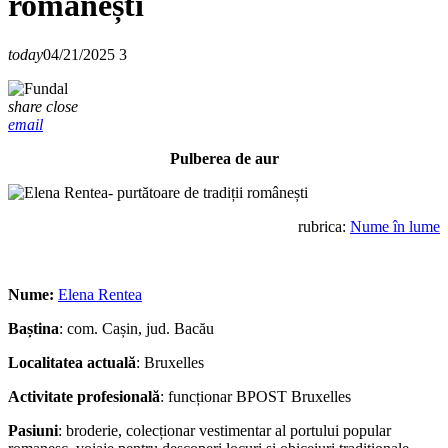
românești
today
04/21/2025
3
share
close
email
Pulberea de aur
rubrica:
Nume în lume
Nume:
Elena Rentea
Baștina
: com. Cașin, jud. Bacău
Localitatea actuală
: Bruxelles
Activitate profesională
: funcționar BPOST Bruxelles
Pasiuni
: broderie, colecționar vestimentar al portului popular