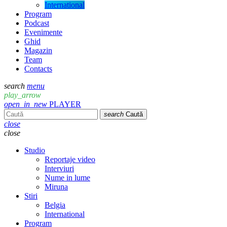
International
Program
Podcast
Evenimente
Ghid
Magazin
Team
Contacts
search
menu
play_arrow
open_in_new
PLAYER
search
Caută
close
close
Studio
Reportaje video
Interviuri
Nume in lume
Miruna
Stiri
Belgia
International
Program