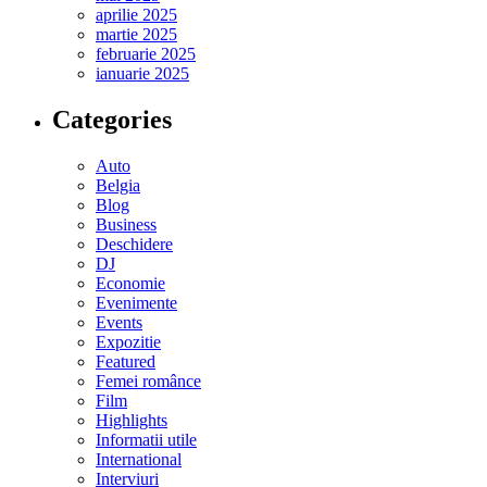
aprilie 2025
martie 2025
februarie 2025
ianuarie 2025
Categories
Auto
Belgia
Blog
Business
Deschidere
DJ
Economie
Evenimente
Events
Expozitie
Featured
Femei românce
Film
Highlights
Informatii utile
International
Interviuri