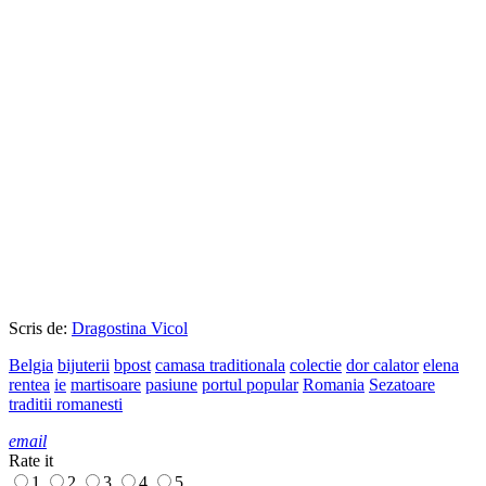
Scris de:
Dragostina Vicol
Belgia
bijuterii
bpost
camasa traditionala
colectie
dor calator
elena
rentea
ie
martisoare
pasiune
portul popular
Romania
Sezatoare
traditii romanesti
email
Rate it
1
2
3
4
5