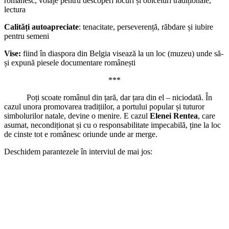
romanesc, voiaje pentru descoperi locuri și obiceiuri tradiționale,
lectura
Calități autoapreciate
: tenacitate, perseverență, răbdare și iubire
pentru semeni
Vise:
fiind în diaspora din Belgia visează la un loc (muzeu) unde să-
și expună piesele documentare românești
***
Poți scoate românul din țară, dar țara din el – niciodată. În
cazul unora promovarea tradițiilor, a portului popular și tuturor
simbolurilor natale, devine o menire. E cazul
Elenei Rentea
, care
asumat, necondiționat și cu o responsabilitate impecabilă, ține la loc
de cinste tot e românesc oriunde unde ar merge.
Deschidem parantezele în interviul de mai jos: