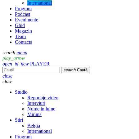
International
Program
Podcast
Evenimente
Ghid
Magazin
Team
Contacts
search
menu
play_arrow
open_in_new
PLAYER
search
Caută
close
close
Studio
Reportaje video
Interviuri
Nume in lume
Miruna
Stiri
Belgia
International
Program