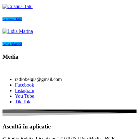
Cristina Tatu
Lidia Marina
Media
radiobelgia@gmail.com
Facebook
Instagram
You Tube
Tik Tok
Ascultă în aplicație
© Radio Belgia. Licenta nr 12107978 | Pop Media | BCE