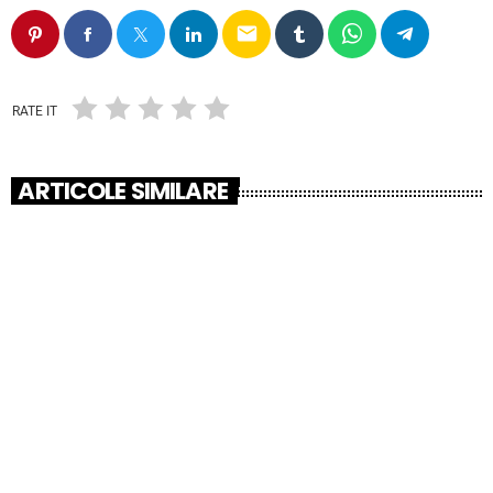
email
RATE IT
ARTICOLE SIMILARE
insert_link