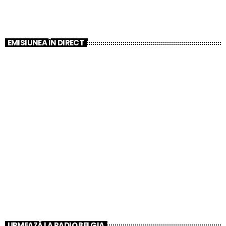
EMISIUNEA ÎN DIRECT
AI
Sound Roulette
12:00 AM - 7:00 AM
Sound Roulette
URMEAZĂ LA RADIO BELGIA