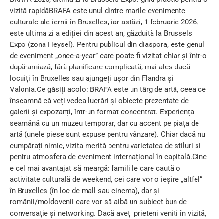
vizită rapidăBRAFA este unul dintre marile evenimente
culturale ale iernii în Bruxelles, iar astăzi, 1 februarie 2026,
este ultima zi a ediției din acest an, găzduită la Brussels
Expo (zona Heysel). Pentru publicul din diaspora, este genul
de eveniment „once-a-year” care poate fi vizitat chiar și într-o
după-amiază, fără planificare complicată, mai ales dacă
locuiți în Bruxelles sau ajungeți ușor din Flandra și
Valonia.Ce găsiți acolo: BRAFA este un târg de artă, ceea ce
înseamnă că veți vedea lucrări și obiecte prezentate de
galerii și expozanți, într-un format concentrat. Experiența
seamănă cu un muzeu temporar, dar cu accent pe piața de
artă (unele piese sunt expuse pentru vânzare). Chiar dacă nu
cumpărați nimic, vizita merită pentru varietatea de stiluri și
pentru atmosfera de eveniment internațional în capitală.Cine
e cel mai avantajat să meargă: familiile care caută o
activitate culturală de weekend, cei care vor o ieșire „altfel”
în Bruxelles (în loc de mall sau cinema), dar și
românii/moldovenii care vor să aibă un subiect bun de
conversație și networking. Dacă aveți prieteni veniți în vizită,