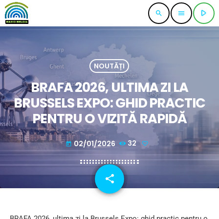
play_arrow
search
menu
NOUTĂȚI
BRAFA 2026, ULTIMA ZI LA
BRUSSELS EXPO: GHID PRACTIC
PENTRU O VIZITĂ RAPIDĂ
02/01/2026
32
today
share
email
BRAFA 2026, ultima zi la Brussels Expo: ghid practic pentru o