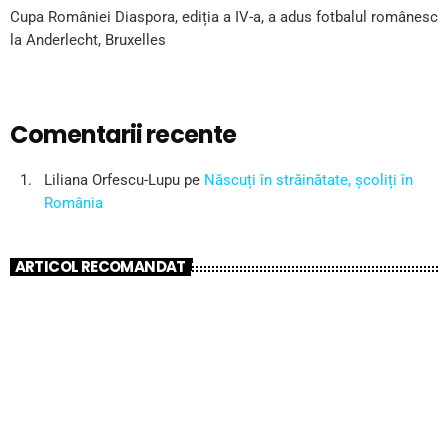
Cupa României Diaspora, ediția a IV-a, a adus fotbalul românesc
la Anderlecht, Bruxelles
Comentarii recente
Liliana Orfescu-Lupu
pe
Născuți în străinătate, școliți în
România
ARTICOL RECOMANDAT
insert_link