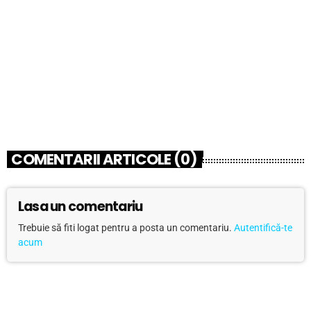
BUSINESS
Vector 3, depozitul cu materiale și scule
pentru constructorii români din Belgia
today
07/21/2026
16
2
COMENTARII ARTICOLE (0)
Lasa un comentariu
Trebuie să fiti logat pentru a posta un comentariu.
Autentifică-te
acum