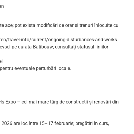
en
axe; pot exista modificări de orar și trenuri înlocuite cu
n/travel-info/current/ongoing-disturbances-and-works
eysel pe durata Batibouw; consultați statusul liniilor
el
C pentru eventuale perturbări locale.
ls Expo – cel mai mare târg de construcții și renovări din
026 are loc între 15–17 februarie; pregătiri în curs,