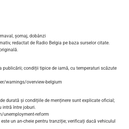
arnaval, șomaj, dobânzi
mativ, redactat de Radio Belgia pe baza surselor citate.
originală.
a publicării; condiții tipice de iarnă, cu temperaturi scăzute
er/warnings/overview-belgium
de durată și condițiile de menținere sunt explicate oficial;
intră între joburi.
en/unemployment-reform
ste un an-cheie pentru tranziție; verificați dacă vehiculul