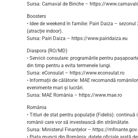
Sursa: Carnaval de Binche – https://www.carnaval
Boosters
• Idee de weekend în familie: Pairi Daiza – sezonul
(atracție indoor).
Sursa: Pairi Daiza – https://www.pairidaiza.eu
Diaspora (RO/MD)
• Servicii consulare: programările pentru pașapoarte, 
din timp pentru a evita termenele lungi.
Sursa: eConsulat – https://www.econsulat.ro
• Informații de călătorie: MAE recomandă românilor d
evenimente mari și lucrări.
Sursa: MAE România – https://www.mae.ro
România
• Titluri de stat pentru populație (Fidelis): continuă
românii care vor să investească din străinătate.
Sursa: Ministerul Finanțelor – https://mfinante.gov
• Piața muncii din România: datele oficiale arată defi