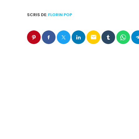
SCRIS DE:
FLORIN POP
email
ARTICOLE SIMILARE
insert_link