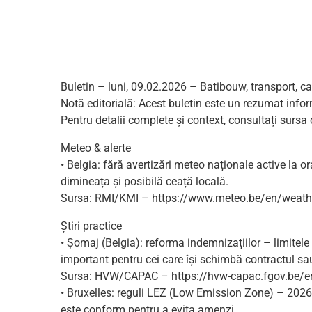
Buletin – luni, 09.02.2026 – Batibouw, transport, c
Notă editorială: Acest buletin este un rezumat infor
Pentru detalii complete și context, consultați sursa 
Meteo & alerte
• Belgia: fără avertizări meteo naționale active la or
dimineața și posibilă ceață locală.
Sursa: RMI/KMI – https://www.meteo.be/en/weath
Știri practice
• Șomaj (Belgia): reforma indemnizațiilor – limitele 
important pentru cei care își schimbă contractul sau 
Sursa: HVW/CAPAC – https://hvw-capac.fgov.be/
• Bruxelles: reguli LEZ (Low Emission Zone) – 2026 e
este conform pentru a evita amenzi.