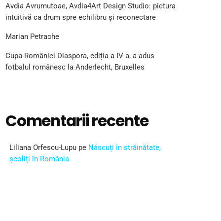
Avdia Avrumutoae, Avdia4Art Design Studio: pictura
intuitivă ca drum spre echilibru și reconectare
Marian Petrache
Cupa României Diaspora, ediția a IV-a, a adus
fotbalul românesc la Anderlecht, Bruxelles
Comentarii recente
Liliana Orfescu-Lupu
pe
Născuți în străinătate,
școliți în România
ARTICOL RECOMANDAT