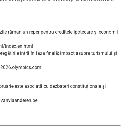
zile rămân un reper pentru creditele ipotecare și economii
l/index.en.html
egătirile intră în faza finală; impact asupra turismului și
na2026.olympics.com
ebruarie este asociată cu dezbateri constituționale și
nvanvlaanderen.be