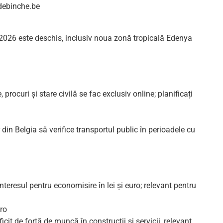
debinche.be
 2026 este deschis, inclusiv noua zonă tropicală Edenya
procuri și stare civilă se fac exclusiv online; planificați
in Belgia să verifice transportul public în perioadele cu
 interesul pentru economisire în lei și euro; relevant pentru
.ro
cit de forță de muncă în construcții și servicii, relevant