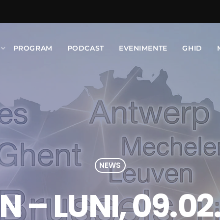
PROGRAM
PODCAST
EVENIMENTE
GHID
NEWS
N – LUNI, 09.02