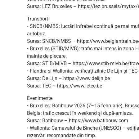
Sursa: LEZ Bruxelles – https://lez.brussels/mytax/
Transport
• SNCB/NMBS: lucrări Infrabel continuă pe mai multe 
autobuz.
Sursa: SNCB/NMBS – https://www.belgiantrain.be/e
• Bruxelles (STIB/MIVB): trafic mai intens în zona H
înainte de plecare.
Sursa: STIB/MIVB – https://www.stib-mivb.be/trav
• Flandra și Wallonia: verificați zilnic De Lijn și TE
Sursa: De Lijn – https://www.delijn.be
Sursa: TEC – https://www.letec.be
Evenimente
• Bruxelles: Batibouw 2026 (7–15 februarie), Brusse
Belgia; trafic crescut în weekend și după-amiaza.
Sursa: Batibouw – https://www.batibouw.com
• Wallonia: Carnavalul de Binche (UNESCO) – ediția 2
rezervări recomandate din timp.