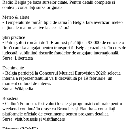
Radio Belgia pe baza surselor citate. Pentru detalii complete și
context, consultați sursa originală.
Meteo & alerte
• Temperaturile rămân tipic de iarnă în Belgia fără avertizări meteo
naționale majore active la această oră.
Știri practice
• Patru șoferi români de TIR au fost păcăliți cu 93.000 de euro de o
firmă care i-a angajat pentru transport în Belgia; cazul este în curs de
judecată, subliniind riscurile fraudelor de angajare internațională.
Sursa: Libertatea
Evenimente
• Belgia participă la Concursul Muzical Eurovision 2026; selecția
internă a reprezentantului va fi dezvăluită pe 19 februarie, un
moment cultural de interes.
Sursa: Wikipedia
Boosters
• Cultură & turism: festivaluri locale și programări culturale pentru
weekend continuă în orașe ca Bruxelles și Flandra – consultați
platformele oficiale de evenimente pentru program detaliat.
Sursa: visit.brussels și visitflanders
Diaspora (RO/MD)