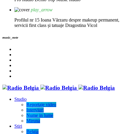
play_arrow
Profilul nr 15 Ioana Vărzaru despre makeup permanent,
servicii first class și tatuaje
Dragostina Vicol
music_note
Studio
Reportaje video
Interviuri
Nume in lume
Miruna
Stiri
Belgia