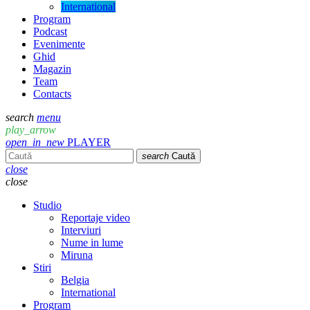
International
Program
Podcast
Evenimente
Ghid
Magazin
Team
Contacts
search
menu
play_arrow
open_in_new
PLAYER
search
Caută
close
close
Studio
Reportaje video
Interviuri
Nume in lume
Miruna
Stiri
Belgia
International
Program