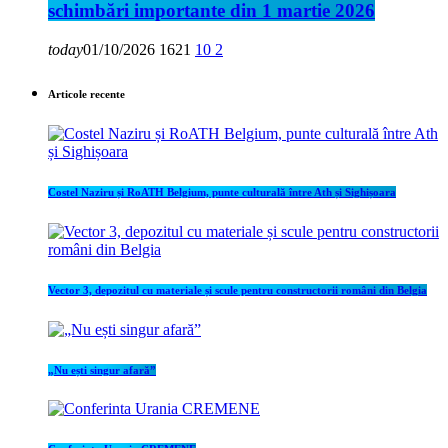
schimbări importante din 1 martie 2026
today
01/10/2026
1621
10
2
Articole recente
Costel Naziru și RoATH Belgium, punte culturală între Ath și Sighișoara
Vector 3, depozitul cu materiale și scule pentru constructorii români din Belgia
„Nu ești singur afară”