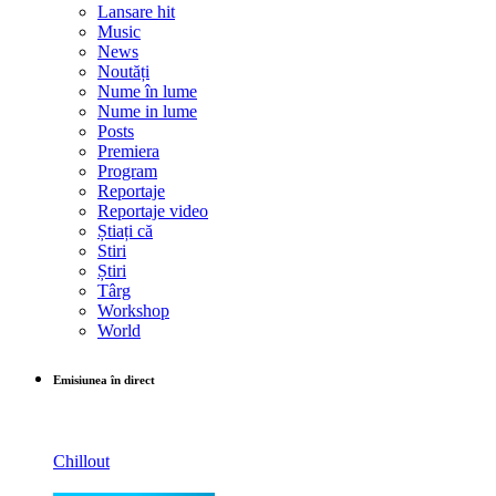
Lansare hit
Music
News
Noutăți
Nume în lume
Nume in lume
Posts
Premiera
Program
Reportaje
Reportaje video
Știați că
Stiri
Știri
Târg
Workshop
World
Emisiunea în direct
Chillout