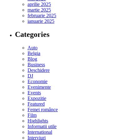
aprilie 2025
martie 2025
februarie 2025
ianuarie 2025
Categories
Auto
Belgia
Blog
Business
Deschidere
DJ
Economie
Evenimente
Events
Expozitie
Featured
Femei românce
Film
Highlights
Informatii utile
International
Interviuri