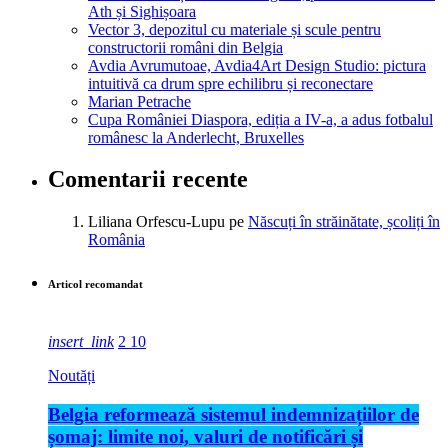
Ath și Sighișoara
Vector 3, depozitul cu materiale și scule pentru
constructorii români din Belgia
Avdia Avrumutoae, Avdia4Art Design Studio: pictura
intuitivă ca drum spre echilibru și reconectare
Marian Petrache
Cupa României Diaspora, ediția a IV-a, a adus fotbalul
românesc la Anderlecht, Bruxelles
Comentarii recente
Liliana Orfescu-Lupu
pe
Născuți în străinătate, școliți în
România
Articol recomandat
insert_link
2
10
Noutăți
Belgia reformează sistemul indemnizațiilor de
șomaj: limite noi, valuri de notificări și