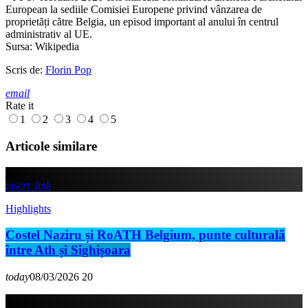
European la sediile Comisiei Europene privind vânzarea de
proprietăți către Belgia, un episod important al anului în centrul
administrativ al UE.
Sursa: Wikipedia
Scris de:
Florin Pop
email
Rate it
1
2
3
4
5
Articole similare
insert_link
Highlights
Costel Naziru și RoATH Belgium, punte culturală
între Ath și Sighișoara
today
08/03/2026
20