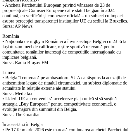
• Ancheta Parchetului European privind vânzarea de 23 de
proprietăți ale Comisiei Europene către statul belgian în 2024
continuă, cu verificări și cooperare oficială – un subiect cu impact
asupra percepției transparenței instituțiilor UE cu sediul la Bruxelles.
Sursa: AP News
România
• Naționala de rugby a României a învins echipa Belgiei cu 23–6 la
Iași într-un meci de calificare, o știre sportivă relevantă pentru
comunitatea românilor interesați de competițiile internaționale cu
implicare belgiană.
Sursa: Radio Brașov FM
Lumea
• Belgia îl convoacă pe ambasadorul SUA ca răspuns la acuzații de
antisemitism legate de ritualul circumciziei, un subiect diplomatic de
actualitate în relațiile externe ale statului.
Sursa: Mediafax
• Liderii UE au convenit să accelereze piața unică și să susțină
strategia „Buy European” pentru competitivitate economică, o
evoluție majoră din summitul din Belgia.
Sursa: The Guardian
În această zi în Belgia
• Pe 17 februarie 2026 este marcată continuarea anchetei Parchetului