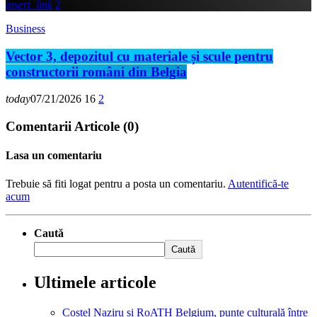
insert_link
2
Business
Vector 3, depozitul cu materiale și scule pentru
constructorii români din Belgia
today
07/21/2026
16
2
Comentarii Articole (0)
Lasa un comentariu
Trebuie să fiti logat pentru a posta un comentariu.
Autentifică-te
acum
Caută
Caută
Ultimele articole
Costel Naziru și RoATH Belgium, punte culturală între