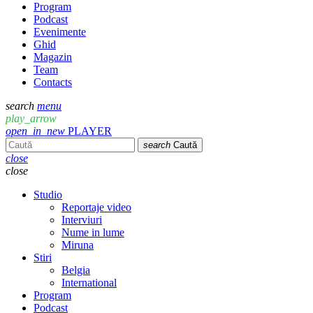
Program
Podcast
Evenimente
Ghid
Magazin
Team
Contacts
search
menu
play_arrow
open_in_new
PLAYER
search
Caută
close
close
Studio
Reportaje video
Interviuri
Nume in lume
Miruna
Stiri
Belgia
International
Program
Podcast