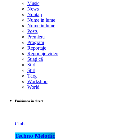
Music
News
Noutăți
Nume în lume
Nume in lume
Posts
Premiera
Program
Reportaje
Reportaje video
Știați că
Stiri
Știri
Târg
Workshop
World
Emisiunea în direct
Club
Techno Melodic