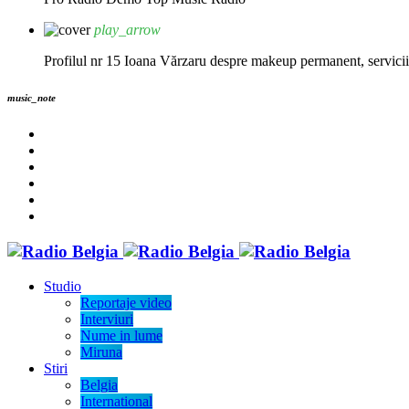
play_arrow
Profilul nr 15 Ioana Vărzaru despre makeup permanent, servicii fi
music_note
Studio
Reportaje video
Interviuri
Nume in lume
Miruna
Stiri
Belgia
International