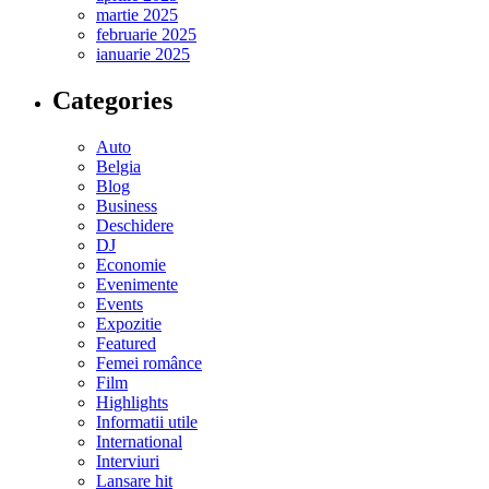
martie 2025
februarie 2025
ianuarie 2025
Categories
Auto
Belgia
Blog
Business
Deschidere
DJ
Economie
Evenimente
Events
Expozitie
Featured
Femei românce
Film
Highlights
Informatii utile
International
Interviuri
Lansare hit