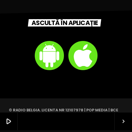
ASCULTĂ ÎN APLICAȚIE
© RADIO BELGIA. LICENTA NR 12107978 | POP MEDIA | BCE
1017.379.649 | ROESELARE, BELGIA
play_arrow
keyboard_arrow_right
ACASA
PODCAST