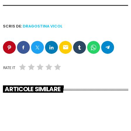
SCRIS DE:
DRAGOSTINA VICOL
email
RATE IT
ARTICOLE SIMILARE
insert_link