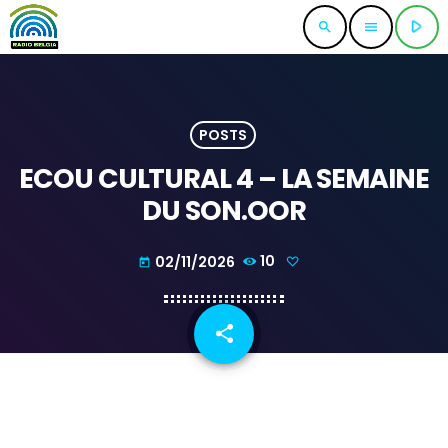
play_arrow
search
menu
POSTS
ECOU CULTURAL 4 – LA SEMAINE
DU SON.OOR
02/11/2026
10
today
share
email