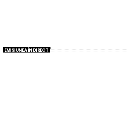
EMISIUNEA ÎN DIRECT
AI
Sound Roulette
12:00 AM - 7:00 AM