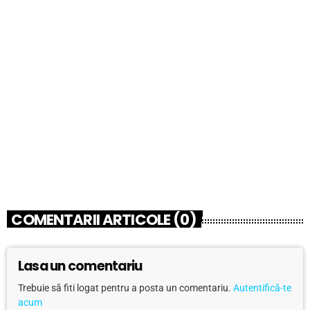
BLOG
Minodora Constantin
today
05/27/2026
5
3
2
COMENTARII ARTICOLE (0)
Lasa un comentariu
Trebuie să fiti logat pentru a posta un comentariu.
Autentifică-te
acum