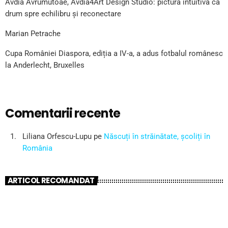
Avdia Avrumutoae, Avdia4Art Design Studio: pictura intuitivă ca
drum spre echilibru și reconectare
Marian Petrache
Cupa României Diaspora, ediția a IV-a, a adus fotbalul românesc
la Anderlecht, Bruxelles
Comentarii recente
Liliana Orfescu-Lupu
pe
Născuți în străinătate, școliți în
România
ARTICOL RECOMANDAT
insert_link