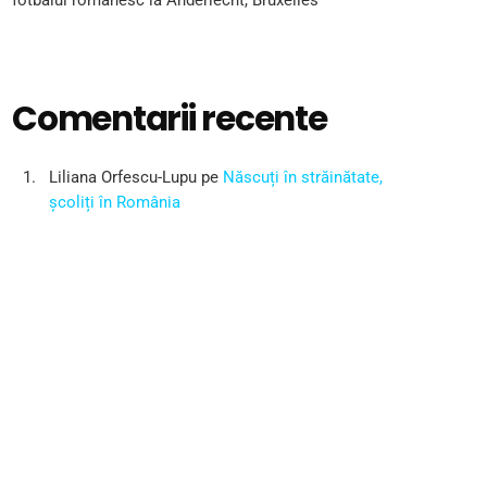
fotbalul românesc la Anderlecht, Bruxelles
Comentarii recente
Liliana Orfescu-Lupu
pe
Născuți în străinătate,
școliți în România
ARTICOL RECOMANDAT
insert_link