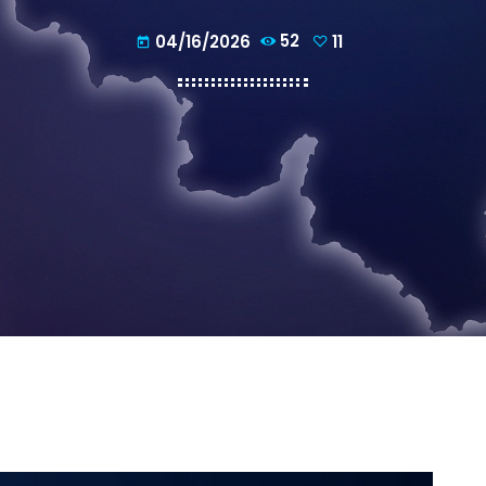
04/16/2026
52
11
today