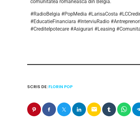
comunitatea românească din Belgia.
#RadioBelgia #PopMedia #LarisaCosta #LCCred
#EducatieFinanciara #InterviuRadio #Antrepren
#CrediteIpotecare #Asigurari #Leasing #Comun
SCRIS DE:
FLORIN POP
email
ARTICOLE SIMILARE