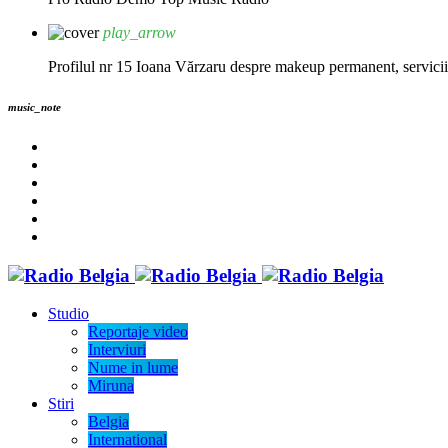
play_arrow
Profilul nr 15 Ioana Vărzaru despre makeup permanent, servicii fi
music_note
Studio
Reportaje video
Interviuri
Nume in lume
Miruna
Stiri
Belgia
International