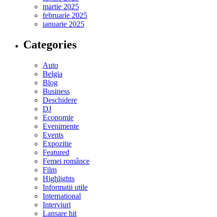
martie 2025
februarie 2025
ianuarie 2025
Categories
Auto
Belgia
Blog
Business
Deschidere
DJ
Economie
Evenimente
Events
Expozitie
Featured
Femei românce
Film
Highlights
Informatii utile
International
Interviuri
Lansare hit