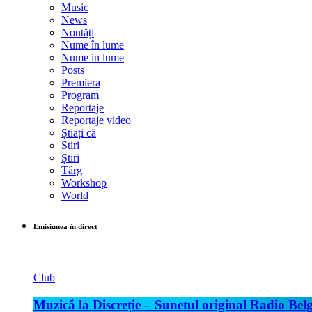
Music
News
Noutăți
Nume în lume
Nume in lume
Posts
Premiera
Program
Reportaje
Reportaje video
Știați că
Stiri
Știri
Târg
Workshop
World
Emisiunea în direct
Club
Muzică la Discreție – Sunetul original Radio Belg