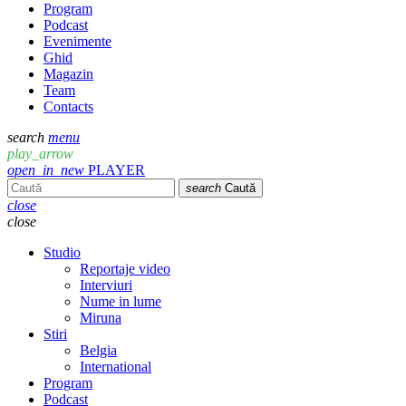
Program
Podcast
Evenimente
Ghid
Magazin
Team
Contacts
search
menu
play_arrow
open_in_new
PLAYER
search
Caută
close
close
Studio
Reportaje video
Interviuri
Nume in lume
Miruna
Stiri
Belgia
International
Program
Podcast