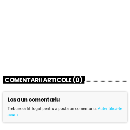
BELGIA
Marian Petrache
today
06/11/2026
10
6
COMENTARII ARTICOLE (0)
Lasa un comentariu
Trebuie să fiti logat pentru a posta un comentariu.
Autentifică-te
acum