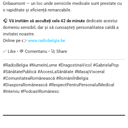
Gribaumont — un loc unde serviciile medicale sunt prestate cu
o rapiditate și eficiență remarcabile.
🎧
Vă invităm să ascultați cele 42 de minute
dedicate acestui
domeniu sensibil, dar și să cunoașteți personalitatea caldă a
invitatei noastre.
Online pe 👉
www.radiobelgia.be
✅ Like • 💬 Comentariu • 🚀 Share
#RadioBelgia #NumeInLume #DragostinaVicol #GabrielaPop
#SănătatePublică #AccesLaSănătate #MasajVisceral
#ComunitateaRomânească #RomâniÎnBelgia
#DiasporaRomânească #RespectPentruPersonalulMedical
#Interviu #PodcastRomânesc