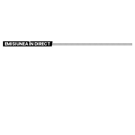
EMISIUNEA ÎN DIRECT
CLUB
Muzică la Discreție – Sunetul original Radio
Belgia!
12:00 PM - 6:00 PM