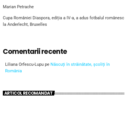
Marian Petrache
Cupa României Diaspora, ediția a IV-a, a adus fotbalul românesc
la Anderlecht, Bruxelles
Comentarii recente
Liliana Orfescu-Lupu
pe
Născuți în străinătate, școliți în
România
ARTICOL RECOMANDAT
insert_link