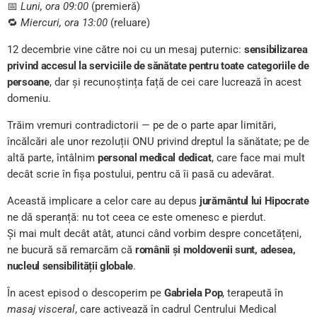
📅
Luni, ora 09:00
(premieră)
🔁
Miercuri, ora 13:00
(reluare)
12 decembrie vine către noi cu un mesaj puternic:
sensibilizarea
privind accesul la serviciile de sănătate pentru toate categoriile de
persoane
, dar și recunoștința față de cei care lucrează în acest
domeniu.
Trăim vremuri contradictorii — pe de o parte apar limitări,
încălcări ale unor rezoluții ONU privind dreptul la sănătate; pe de
altă parte, întâlnim
personal medical dedicat
, care face mai mult
decât scrie în fișa postului, pentru că îi pasă cu adevărat.
Această implicare a celor care au depus
jurământul lui Hipocrate
ne dă speranță: nu tot ceea ce este omenesc e pierdut.
Și mai mult decât atât, atunci când vorbim despre concetățeni,
ne bucură să remarcăm că
românii și moldovenii sunt, adesea,
nucleul sensibilității globale
.
În acest episod o descoperim pe
Gabriela Pop
, terapeută în
masaj visceral
, care activează în cadrul Centrului Medical