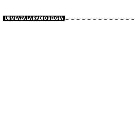
Muzică la Discreție – Sunetul original Radio
Belgia!
URMEAZĂ LA RADIO BELGIA