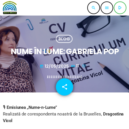
play_arrow
search
menu
BLOG
NUME ÎN LUME: GABRIELA POP
12/05/2025
11
today
share
email
🎙️
Emisiunea „Nume-n-Lume”
Realizată de corespondenta noastră de la Bruxelles,
Dragostina
Vicol