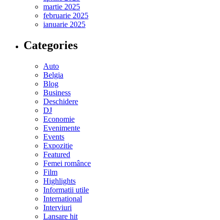
martie 2025
februarie 2025
ianuarie 2025
Categories
Auto
Belgia
Blog
Business
Deschidere
DJ
Economie
Evenimente
Events
Expozitie
Featured
Femei românce
Film
Highlights
Informatii utile
International
Interviuri
Lansare hit