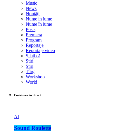
Music
News
Noutăți
Nume in lume
Nume în lume
Posts
Premiera
Program
Reportaje
Reportaje video
Știați că
Știri
Stiri
Târg
Workshop
World
Emisiunea în direct
AI
Sound Roulette