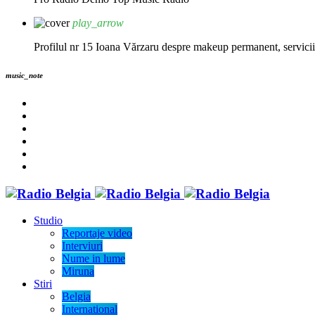
play_arrow
Profilul nr 15 Ioana Vărzaru despre makeup permanent, servicii fi
music_note
Studio
Reportaje video
Interviuri
Nume in lume
Miruna
Stiri
Belgia
International