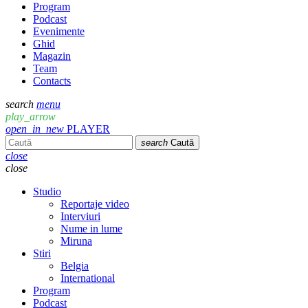
Program
Podcast
Evenimente
Ghid
Magazin
Team
Contacts
search
menu
play_arrow
open_in_new
PLAYER
search
Caută
close
close
Studio
Reportaje video
Interviuri
Nume in lume
Miruna
Stiri
Belgia
International
Program
Podcast