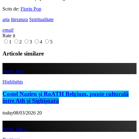
Scris de:
Florin Pop
arta
literatura
Spiritualitate
email
Rate it
1
2
3
4
5
Articole similare
insert_link
Highlights
Costel Naziru și RoATH Belgium, punte culturală
între Ath și Sighișoara
today
08/03/2026
20
insert_link
2