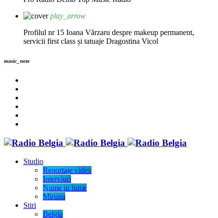
play_arrow
Profilul nr 15 Ioana Vărzaru despre makeup permanent,
servicii first class și tatuaje
Dragostina Vicol
music_note
Studio
Reportaje video
Interviuri
Nume in lume
Miruna
Stiri
Belgia