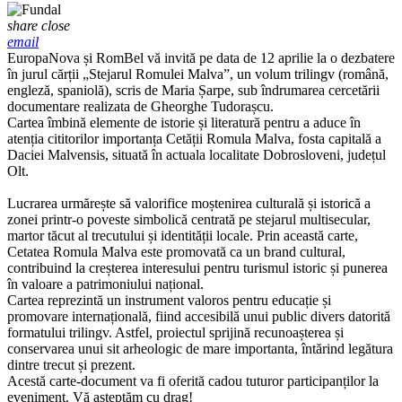
share
close
email
EuropaNova și RomBel vă invită pe data de 12 aprilie la o dezbatere
în jurul cărții „Stejarul Romulei Malva”, un volum trilingv (română,
engleză, spaniolă), scris de Maria Șarpe, sub îndrumarea cercetării
documentare realizata de Gheorghe Tudorașcu.
Cartea îmbină elemente de istorie și literatură pentru a aduce în
atenția cititorilor importanța Cetății Romula Malva, fosta capitală a
Daciei Malvensis, situată în actuala localitate Dobrosloveni, județul
Olt.
Lucrarea urmărește să valorifice moștenirea culturală și istorică a
zonei printr-o poveste simbolică centrată pe stejarul multisecular,
martor tăcut al trecutului și identității locale. Prin această carte,
Cetatea Romula Malva este promovată ca un brand cultural,
contribuind la creșterea interesului pentru turismul istoric și punerea
în valoare a patrimoniului național.
Cartea reprezintă un instrument valoros pentru educație și
promovare internațională, fiind accesibilă unui public divers datorită
formatului trilingv. Astfel, proiectul sprijină recunoașterea și
conservarea unui sit arheologic de mare importanta, întărind legătura
dintre trecut și prezent.
Acestă carte-document va fi oferită cadou tuturor participanților la
eveniment. Vă așteptăm cu drag!