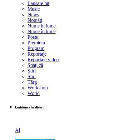
Lansare hit
Music
News
Noutăți
Nume in lume
Nume în lume
Posts
Premiera
Program
Reportaje
Reportaje video
Știați că
Știri
Stiri
Târg
Workshop
World
Emisiunea în direct
AI