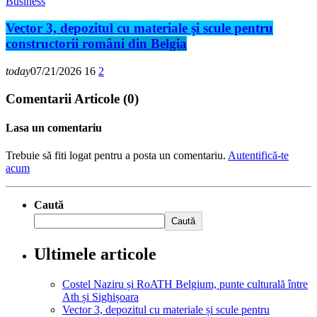
Business
Vector 3, depozitul cu materiale și scule pentru
constructorii români din Belgia
today
07/21/2026
16
2
Comentarii Articole (0)
Lasa un comentariu
Trebuie să fiti logat pentru a posta un comentariu.
Autentifică-te
acum
Caută
Caută
Ultimele articole
Costel Naziru și RoATH Belgium, punte culturală între
Ath și Sighișoara
Vector 3, depozitul cu materiale și scule pentru