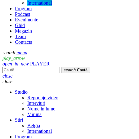
International
Program
Podcast
Evenimente
Ghid
Magazin
Team
Contacts
search
menu
play_arrow
open_in_new
PLAYER
search
Caută
close
close
Studio
Reportaje video
Interviuri
Nume in lume
Miruna
Stiri
Belgia
International
Program