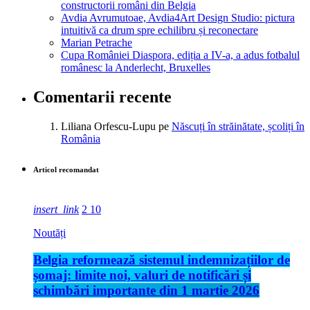
constructorii români din Belgia
Avdia Avrumutoae, Avdia4Art Design Studio: pictura
intuitivă ca drum spre echilibru și reconectare
Marian Petrache
Cupa României Diaspora, ediția a IV-a, a adus fotbalul
românesc la Anderlecht, Bruxelles
Comentarii recente
Liliana Orfescu-Lupu
pe
Născuți în străinătate, școliți în
România
Articol recomandat
insert_link
2
10
Noutăți
Belgia reformează sistemul indemnizațiilor de
șomaj: limite noi, valuri de notificări și
schimbări importante din 1 martie 2026