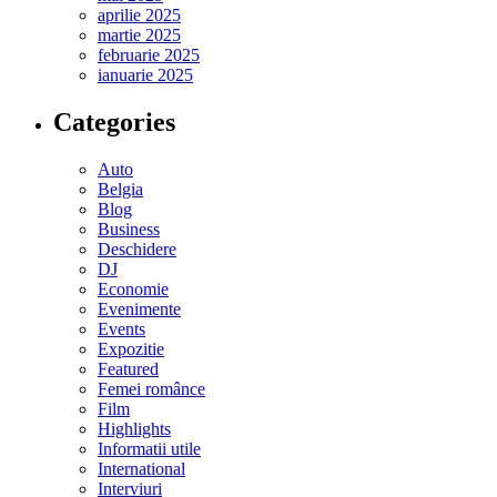
aprilie 2025
martie 2025
februarie 2025
ianuarie 2025
Categories
Auto
Belgia
Blog
Business
Deschidere
DJ
Economie
Evenimente
Events
Expozitie
Featured
Femei românce
Film
Highlights
Informatii utile
International
Interviuri