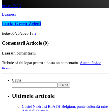
insert_link
2
Business
Lucia Grecu Zeleni
today
05/25/2026
18
2
Comentarii Articole (0)
Lasa un comentariu
Trebuie să fiti logat pentru a posta un comentariu.
Autentifică-te
acum
Caută
Caută
Ultimele articole
Costel Naziru și RoATH Belgium, punte culturală între
Ath și Sighișoara