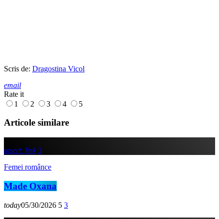
Scris de:
Dragostina Vicol
email
Rate it
1
2
3
4
5
Articole similare
insert_link
3
Femei românce
Made Oxana
today
05/30/2026
5
3