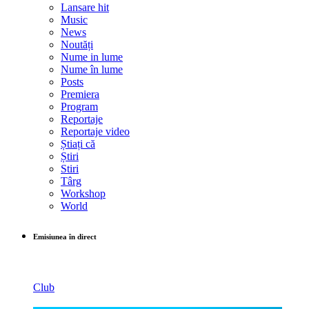
Lansare hit
Music
News
Noutăți
Nume in lume
Nume în lume
Posts
Premiera
Program
Reportaje
Reportaje video
Știați că
Știri
Stiri
Târg
Workshop
World
Emisiunea în direct
Club