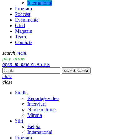
International
Program
Podcast
Evenimente
Ghid
Magazin
Team
Contacts
search
menu
play_arrow
open_in_new
PLAYER
search
Caută
close
close
Studio
Reportaje video
Interviuri
Nume in lume
Miruna
Stiri
Belgia
International
Program