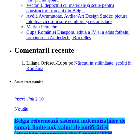
Vector 3, depozitul cu materiale și scule pentru
constructorii români din Belgia
Avdia Avrumutoae, Avdia4Art Design Studio: pictura
intuitivă ca drum spre echilibru și reconectare
Marian Petrache
Cupa României Diaspora, ediția a IV-a, a adus fotbalul
românesc la Anderlecht, Bruxelles
Comentarii recente
Liliana Orfescu-Lupu
pe
Născuți în străinătate, școliți în
România
Articol recomandat
insert_link
2
10
Noutăți
Belgia reformează sistemul indemnizațiilor de
șomaj: limite noi, valuri de notificări și
schimbări importante din 1 martie 2026