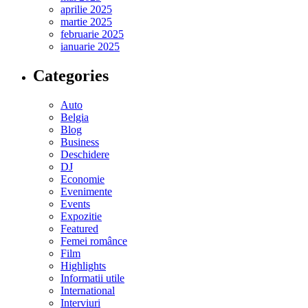
aprilie 2025
martie 2025
februarie 2025
ianuarie 2025
Categories
Auto
Belgia
Blog
Business
Deschidere
DJ
Economie
Evenimente
Events
Expozitie
Featured
Femei românce
Film
Highlights
Informatii utile
International
Interviuri