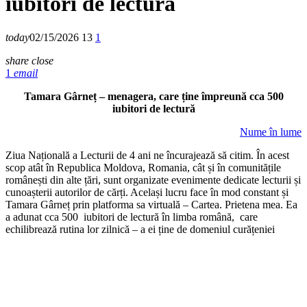
iubitori de lectură
today
02/15/2026
13
1
share
close
1
email
Tamara Gârneț – menagera, care ține împreună cca 500
iubitori de lectură
Nume în lume
Ziua Națională a Lecturii de 4 ani ne încurajează să citim. În acest
scop atât în Republica Moldova, Romania, cât și în comunitățile
românești din alte țări, sunt organizate evenimente dedicate lecturii și
cunoașterii autorilor de cărți. Același lucru face în mod constant și
Tamara Gârneț prin platforma sa virtuală – Cartea. Prietena mea. Ea
a adunat cca 500 iubitori de lectură în limba română, care
echilibrează rutina lor zilnică – a ei ține de domeniul curățeniei