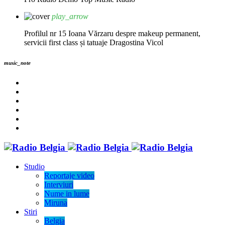
play_arrow
Profilul nr 15 Ioana Vărzaru despre makeup permanent,
servicii first class și tatuaje
Dragostina Vicol
music_note
Studio
Reportaje video
Interviuri
Nume in lume
Miruna
Stiri
Belgia