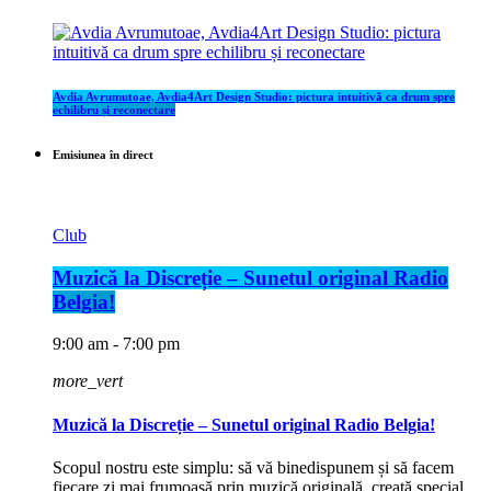
Avdia Avrumutoae, Avdia4Art Design Studio: pictura intuitivă ca drum spre
echilibru și reconectare
Emisiunea în direct
Club
Muzică la Discreție – Sunetul original Radio
Belgia!
9:00 am - 7:00 pm
more_vert
Muzică la Discreție – Sunetul original Radio Belgia!
Scopul nostru este simplu: să vă binedispunem și să facem
fiecare zi mai frumoasă prin muzică originală, creată special